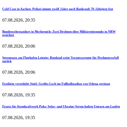
Cold Case in Aachen: Polizei nimmt zwölf Jahre nach Bankraub 70-Jährigen fest
07.08.2026, 20:35
Bundeswehrstandort in Mechernich: Zwei Drohnen über Militärstützpunkt in NRW
gesichtet
07.08.2026, 20:06
Sprengsatz am Flughafen Leipzig: Russland weist Verantwortung für Drohnenvorfall
zurück
07.08.2026, 20:06
Erstligist verschiebt Spiel: Großes Loch ins Fußballstadion von Odessa gerissen
07.08.2026, 19:35
Ersatz für Atomkraftwerk Paks: Solar- und Ukraine-Strom halten Ungarn am Laufen
07.08.2026, 19:35