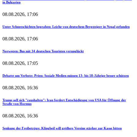
in Bulgarien
08.08.2026, 17:06
Unter Schneeschichten begraben: Leiche von deutschem Bergsteiger in Nepal gefunden
08.08.2026, 17:06
Norwegen: Bus mit 34 deutschen Touristen verunglückt
08.08.2026, 17:05
Debatte um Verbote: Prien: Soziale Medien müssen 13- bis 18-Jährige besser schützen
08.08.2026, 16:36
Trump soll sich "raushalten": Iran fordert Entschädigung von USA für Öffnung der
Straße von Hormus
08.08.2026, 16:36
Senkung der Freibeträge: Klingbeil will größere Vereine stärker zur Kasse bitten