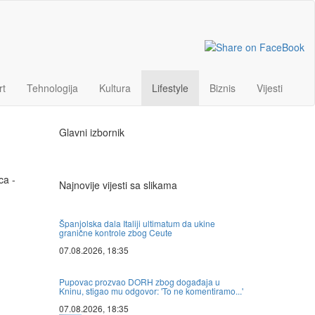
rt
Tehnologija
Kultura
Lifestyle
Biznis
Vijesti
Glavni izbornik
ca -
Najnovije vijesti sa slikama
Španjolska dala Italiji ultimatum da ukine
granične kontrole zbog Ceute
07.08.2026, 18:35
Pupovac prozvao DORH zbog događaja u
Kninu, stigao mu odgovor: 'To ne komentiramo...'
07.08.2026, 18:35