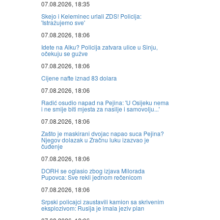
07.08.2026, 18:35
Skejo i Keleminec urlali ZDS! Policija:
'Istražujemo sve'
07.08.2026, 18:06
Idete na Alku? Policija zatvara ulice u Sinju,
očekuju se gužve
07.08.2026, 18:06
Cijene nafte iznad 83 dolara
07.08.2026, 18:06
Radić osudio napad na Pejina: 'U Osijeku nema
i ne smije biti mjesta za nasilje i samovolju...'
07.08.2026, 18:06
Zašto je maskirani dvojac napao suca Pejina?
Njegov dolazak u Zračnu luku izazvao je
čuđenje
07.08.2026, 18:06
DORH se oglasio zbog izjava Milorada
Pupovca: Sve rekli jednom rečenicom
07.08.2026, 18:06
Srpski policajci zaustavili kamion sa skrivenim
eksplozivom: Rusija je imala jeziv plan