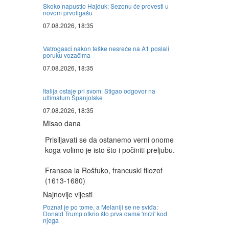
Skoko napustio Hajduk: Sezonu će provesti u
novom prvoligašu
07.08.2026, 18:35
Vatrogasci nakon teške nesreće na A1 poslali
poruku vozačima
07.08.2026, 18:35
Italija ostaje pri svom: Stigao odgovor na
ultimatum Španjolske
07.08.2026, 18:35
Misao dana
Prisiljavati se da ostanemo verni onome
koga volimo je isto što i počiniti preljubu.
Fransoa la Rošfuko, francuski filozof
(1613-1680)
Najnovije vijesti
Poznat je po tome, a Melaniji se ne sviđa:
Donald Trump otkrio što prva dama 'mrzi' kod
njega