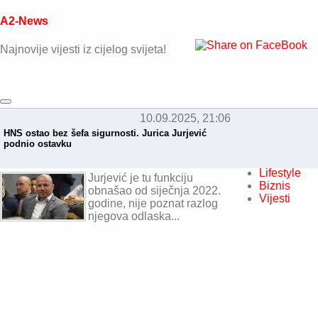
A2-News
Najnovije vijesti iz cijelog svijeta!
10.09.2025, 21:06
Naslovnica
HNS ostao bez šefa sigurnosti. Jurica Jurjević
Sport
podnio ostavku
Tehnologija
Kultura
Lifestyle
Jurjević je tu funkciju
Biznis
obnašao od siječnja 2022.
Vijesti
godine, nije poznat razlog
njegova odlaska...