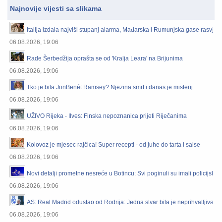
Najnovije vijesti sa slikama
Italija izdala najviši stupanj alarma, Mađarska i Rumunjska gase rasvjet
06.08.2026, 19:06
Rade Šerbedžija oprašta se od 'Kralja Leara' na Brijunima
06.08.2026, 19:06
Tko je bila JonBenét Ramsey? Njezina smrt i danas je misterij
06.08.2026, 19:06
UŽIVO Rijeka - Ilves: Finska nepoznanica prijeti Riječanima
06.08.2026, 19:06
Kolovoz je mjesec rajčica! Super recepti - od juhe do tarta i salse
06.08.2026, 19:06
Novi detalji prometne nesreće u Botincu: Svi poginuli su imali policijske
06.08.2026, 19:06
AS: Real Madrid odustao od Rodrija: Jedna stvar bila je neprihvatljiva
06.08.2026, 19:06