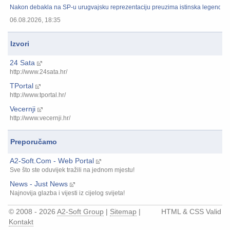
Nakon debakla na SP-u urugvajsku reprezentaciju preuzima istinska legenda, n
06.08.2026, 18:35
Izvori
24 Sata
http://www.24sata.hr/
TPortal
http://www.tportal.hr/
Vecernji
http://www.vecernji.hr/
Preporučamo
A2-Soft.Com - Web Portal
Sve što ste oduvijek tražili na jednom mjestu!
News - Just News
Najnovija glazba i vijesti iz cijelog svijeta!
© 2008 - 2026
A2-Soft Group
|
Sitemap
|
HTML & CSS Valid
Kontakt