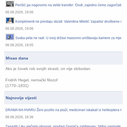
Perišić ga nagovorio na veliki transfer: 'Dođi, zajedno ćemo zagorčati živ
06.08.2026, 19:06
Komplimenti ne prestaju stizati: Valentina Miletić 'zapalila' društvene m
06.08.2026, 19:06
Svaka peta ne radi: U ovoj državi masovno uništavaju kamere za mjerenj
06.08.2026, 19:05
Misao dana
Ako je čovek rob svojih strasti, on nije slobodan.
Fridrih Hegel, nemački filozof
(1770–1831)
Najnovije vijesti
DRAMA NA HVARU Ženi pozlilo na plaži, medicinari iskakali iz helikoptera na st
06.08.2026, 18:36
Zagadili Liku vječnim otrovom, građani Gospića zahtijevaju: 'Hitno sanirajte odla