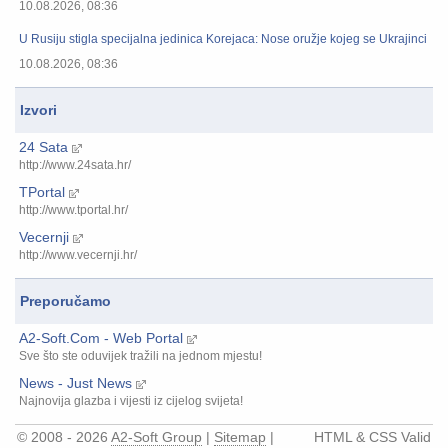
10.08.2026, 08:36
U Rusiju stigla specijalna jedinica Korejaca: Nose oružje kojeg se Ukrajinci naj
10.08.2026, 08:36
Izvori
24 Sata
http://www.24sata.hr/
TPortal
http://www.tportal.hr/
Vecernji
http://www.vecernji.hr/
Preporučamo
A2-Soft.Com - Web Portal
Sve što ste oduvijek tražili na jednom mjestu!
News - Just News
Najnovija glazba i vijesti iz cijelog svijeta!
© 2008 - 2026
A2-Soft Group
|
Sitemap
|
HTML & CSS Valid