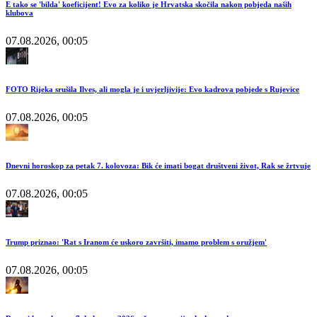
E tako se 'bilda' koeficijent! Evo za koliko je Hrvatska skočila nakon pobjeda naših
klubova
07.08.2026, 00:05
FOTO Rijeka srušila Ilves, ali mogla je i uvjerljivije: Evo kadrova pobjede s Rujevice
07.08.2026, 00:05
Dnevni horoskop za petak 7. kolovoza: Bik će imati bogat društveni život, Rak se žrtvuje
07.08.2026, 00:05
Trump priznao: 'Rat s Iranom će uskoro završiti, imamo problem s oružjem'
07.08.2026, 00:05