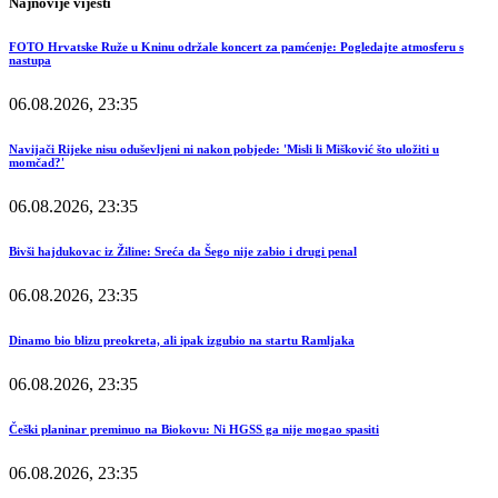
Najnovije vijesti
FOTO Hrvatske Ruže u Kninu održale koncert za pamćenje: Pogledajte atmosferu s
nastupa
06.08.2026, 23:35
Navijači Rijeke nisu oduševljeni ni nakon pobjede: 'Misli li Mišković što uložiti u
momčad?'
06.08.2026, 23:35
Bivši hajdukovac iz Žiline: Sreća da Šego nije zabio i drugi penal
06.08.2026, 23:35
Dinamo bio blizu preokreta, ali ipak izgubio na startu Ramljaka
06.08.2026, 23:35
Češki planinar preminuo na Biokovu: Ni HGSS ga nije mogao spasiti
06.08.2026, 23:35