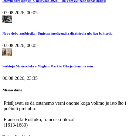
Dnevni horoskop za 7. kolovoza 2026. - što vam zvijezde danas donose
07.08.2026, 00:05
Novo doba antibiotika: Umjetna inteligencija dizajnirala ubojicu bakterija
07.08.2026, 00:05
Sutkinja Masterchefa o Meghan Markle: Bila je divna na setu
06.08.2026, 23:35
Misao dana
Prisiljavati se da ostanemo verni onome koga volimo je isto što i
počiniti preljubu.
Fransoa la Rošfuko, francuski filozof
(1613-1680)