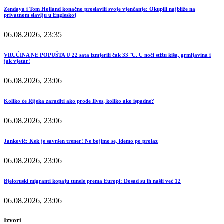
Zendaya i Tom Holland konačno proslavili svoje vjenčanje: Okupili najbliže na
privatnom slavlju u Engleskoj
06.08.2026, 23:35
VRUĆINA NE POPUŠTA U 22 sata izmjerili čak 33 °C. U noći stižu kiša, grmljavina i
jak vjetar!
06.08.2026, 23:06
Koliko će Rijeka zaraditi ako prođe Ilves, koliko ako ispadne?
06.08.2026, 23:06
Janković: Kek je savršen trener! Ne bojimo se, idemo po prolaz
06.08.2026, 23:06
Bjeloruski migranti kopaju tunele prema Europi: Dosad su ih našli već 12
06.08.2026, 23:06
Izvori