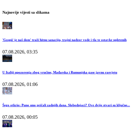
Najnovije vijesti sa slikama
'Gospić je naš dom' traži hitnu sanaciju, trajni nadzor vode i tla te ostavke upletenih
07.08.2026, 03:35
U Italiji upozorenja zbog vrućine, Mađarska i Rumunjska gase javnu rasvjetu
07.08.2026, 01:06
Šego otkrio: Puno smo pričali zadnjih dana. Slobodnjaci? Ove dvije stvari su ključne...
07.08.2026, 00:05