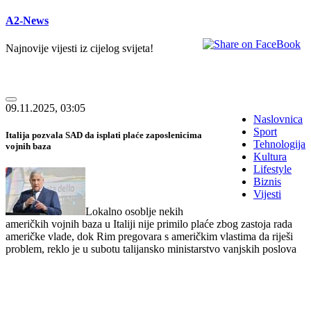
A2-News
Najnovije vijesti iz cijelog svijeta!
09.11.2025, 03:05
Naslovnica
Sport
Italija pozvala SAD da isplati plaće zaposlenicima
Tehnologija
vojnih baza
Kultura
Lifestyle
Biznis
Vijesti
Lokalno osoblje nekih
američkih vojnih baza u Italiji nije primilo plaće zbog zastoja rada
američke vlade, dok Rim pregovara s američkim vlastima da riješi
problem, reklo je u subotu talijansko ministarstvo vanjskih poslova