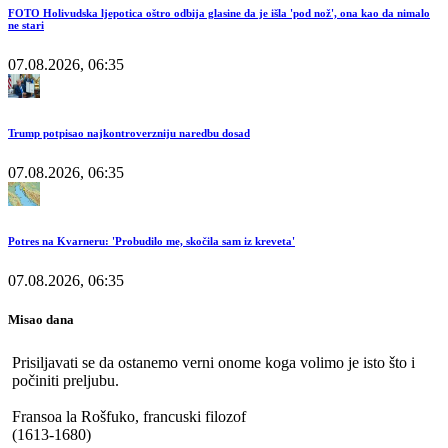
FOTO Holivudska ljepotica oštro odbija glasine da je išla 'pod nož', ona kao da nimalo
ne stari
07.08.2026, 06:35
Trump potpisao najkontroverzniju naredbu dosad
07.08.2026, 06:35
Potres na Kvarneru: 'Probudilo me, skočila sam iz kreveta'
07.08.2026, 06:35
Misao dana
Prisiljavati se da ostanemo verni onome koga volimo je isto što i
počiniti preljubu.
Fransoa la Rošfuko, francuski filozof
(1613-1680)