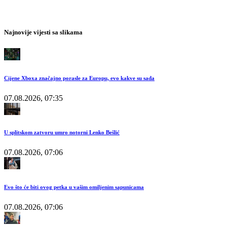
Najnovije vijesti sa slikama
Cijene Xboxa značajno porasle za Europu, evo kakve su sada
07.08.2026, 07:35
U splitskom zatvoru umro notorni Lenko Bešlić
07.08.2026, 07:06
Evo što će biti ovog petka u vašim omiljenim sapunicama
07.08.2026, 07:06