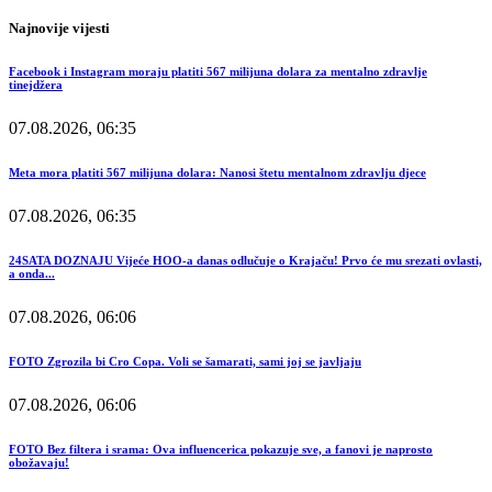
Najnovije vijesti
Facebook i Instagram moraju platiti 567 milijuna dolara za mentalno zdravlje
tinejdžera
07.08.2026, 06:35
Meta mora platiti 567 milijuna dolara: Nanosi štetu mentalnom zdravlju djece
07.08.2026, 06:35
24SATA DOZNAJU Vijeće HOO-a danas odlučuje o Krajaču! Prvo će mu srezati ovlasti,
a onda...
07.08.2026, 06:06
FOTO Zgrozila bi Cro Copa. Voli se šamarati, sami joj se javljaju
07.08.2026, 06:06
FOTO Bez filtera i srama: Ova influencerica pokazuje sve, a fanovi je naprosto
obožavaju!