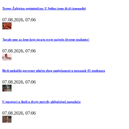
Trener Žalgirisa optimističan: U Splitu ćemo ih ići iznenaditi
07.08.2026, 07:06
'Igrale smo za žene koje igraju svoje najteže životne utakmice'
07.08.2026, 07:06
Bivši meksički guverner uhićen zbog umiješanosti u nestanak 43 studenata
07.08.2026, 07:06
U pucnjavi u školi u dvoje mrtvih, uključujući napadača
07.08.2026, 07:06