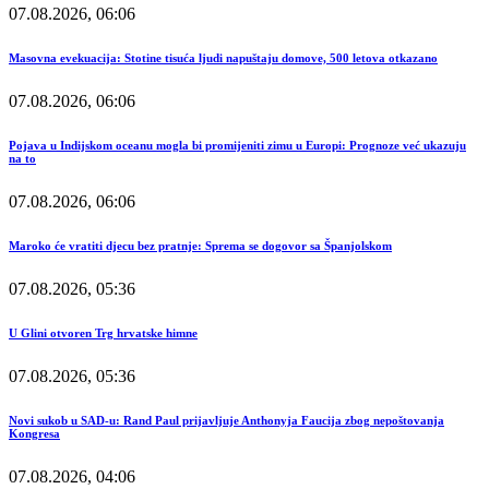
07.08.2026, 06:06
Masovna evekuacija: Stotine tisuća ljudi napuštaju domove, 500 letova otkazano
07.08.2026, 06:06
Pojava u Indijskom oceanu mogla bi promijeniti zimu u Europi: Prognoze već ukazuju
na to
07.08.2026, 06:06
Maroko će vratiti djecu bez pratnje: Sprema se dogovor sa Španjolskom
07.08.2026, 05:36
U Glini otvoren Trg hrvatske himne
07.08.2026, 05:36
Novi sukob u SAD-u: Rand Paul prijavljuje Anthonyja Faucija zbog nepoštovanja
Kongresa
07.08.2026, 04:06