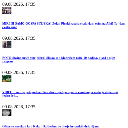
09.08.2026, 17:35
MIRI IH SAMO GOSPA SINJSKA! Zoki i Plenki ratuju svaki dan, osim na Alki! Taj dan
cvatu ruže
09.08.2026, 17:35
FOTO Sjajna priča tinejdžera! Slikao se s Modrićem prije 10 godina, a sad s njim
zaigrao
09.08.2026, 17:35
VIDEO E ovo je peh godine! Išao slaviti gol pa upao u rupetinu, a onda je stigao još
jedan šok...
09.08.2026, 17:35
Gliser se nasukao kod Krka: Ozlijeđeno je dvoje hrvatskih državljana