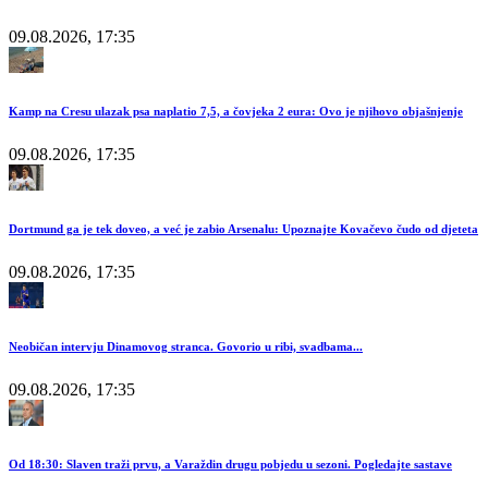
09.08.2026, 17:35
Kamp na Cresu ulazak psa naplatio 7,5, a čovjeka 2 eura: Ovo je njihovo objašnjenje
09.08.2026, 17:35
Dortmund ga je tek doveo, a već je zabio Arsenalu: Upoznajte Kovačevo čudo od djeteta
09.08.2026, 17:35
Neobičan intervju Dinamovog stranca. Govorio u ribi, svadbama...
09.08.2026, 17:35
Od 18:30: Slaven traži prvu, a Varaždin drugu pobjedu u sezoni. Pogledajte sastave