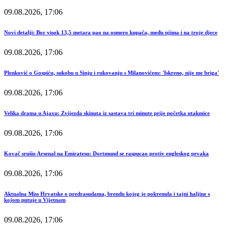
09.08.2026, 17:06
Novi detalji: Bor visok 13,5 metara pao na osmero kupača, među njima i na troje djece
09.08.2026, 17:06
Plenković o Gospiću, sukobu u Sinju i rukovanju s Milanovićem: 'Iskreno, nije me briga'
09.08.2026, 17:06
Velika drama u Ajaxu: Zvijezda skinuta iz sastava tri minute prije početka utakmice
09.08.2026, 17:06
Kovač srušio Arsenal na Emiratesu: Dortmund se raspucao protiv engleskog prvaka
09.08.2026, 17:06
Aktualna Miss Hrvatske o predrasudama, brendu kojeg je pokrenula i tajni haljine s
kojom putuje u Vijetnam
09.08.2026, 17:06