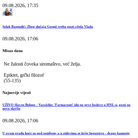
09.08.2026, 17:35
Selak Raspudić: Zbog slučaja Gospić treba pasti cijela Vlada
09.08.2026, 17:06
Misao dana
Ne žalosti čoveka siromaštvo, već želja.
Epiktet, grčki filozof
(55-135)
Najnovije vijesti
UŽIVO Slaven Belupo - Varaždin: 'Farmaceuti' idu po prve bodove u HNL-u, gosti po
novo slavlje
09.08.2026, 17:06
U ovom gradu kuće su pod zemljom, a u zidovima se krije bogatstvo - drago kamenje