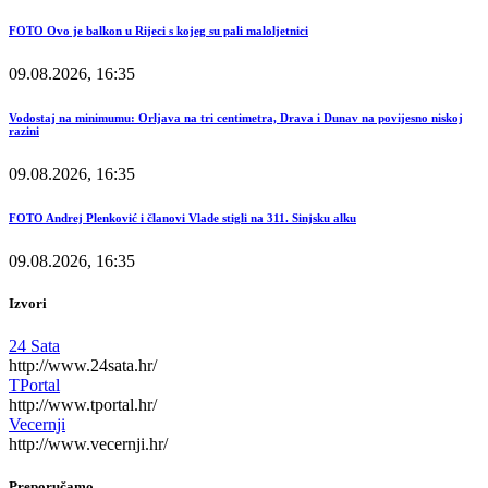
FOTO Ovo je balkon u Rijeci s kojeg su pali maloljetnici
09.08.2026, 16:35
Vodostaj na minimumu: Orljava na tri centimetra, Drava i Dunav na povijesno niskoj
razini
09.08.2026, 16:35
FOTO Andrej Plenković i članovi Vlade stigli na 311. Sinjsku alku
09.08.2026, 16:35
Izvori
24 Sata
http://www.24sata.hr/
TPortal
http://www.tportal.hr/
Vecernji
http://www.vecernji.hr/
Preporučamo