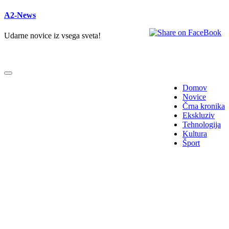
A2-News
Udarne novice iz vsega sveta!
Domov
Novice
Črna kronika
Ekskluziv
Tehnologija
Kultura
Šport