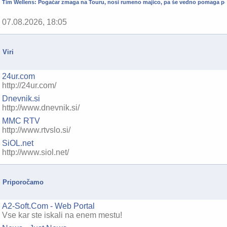
Tim Wellens: Pogačar zmaga na Touru, nosi rumeno majico, pa še vedno pomaga pos
07.08.2026, 18:05
Viri
24ur.com
http://24ur.com/
Dnevnik.si
http://www.dnevnik.si/
MMC RTV
http://www.rtvslo.si/
SiOL.net
http://www.siol.net/
Priporočamo
A2-Soft.Com - Web Portal
Vse kar ste iskali na enem mestu!