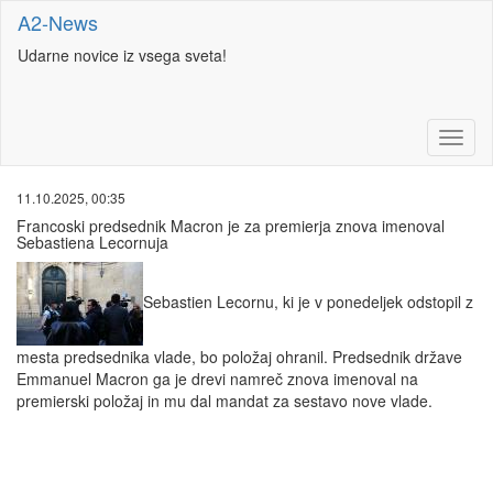
A2-News
Udarne novice iz vsega sveta!
11.10.2025, 00:35
Francoski predsednik Macron je za premierja znova imenoval
Sebastiena Lecornuja
Sebastien Lecornu, ki je v ponedeljek odstopil z
mesta predsednika vlade, bo položaj ohranil. Predsednik države
Emmanuel Macron ga je drevi namreč znova imenoval na
premierski položaj in mu dal mandat za sestavo nove vlade.