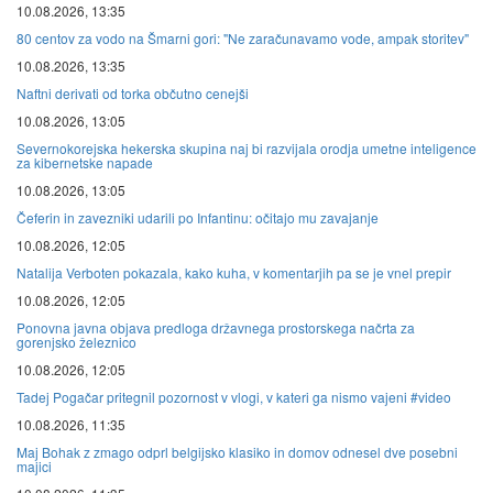
10.08.2026, 13:35
80 centov za vodo na Šmarni gori: "Ne zaračunavamo vode, ampak storitev"
10.08.2026, 13:35
Naftni derivati od torka občutno cenejši
10.08.2026, 13:05
Severnokorejska hekerska skupina naj bi razvijala orodja umetne inteligence
za kibernetske napade
10.08.2026, 13:05
Čeferin in zavezniki udarili po Infantinu: očitajo mu zavajanje
10.08.2026, 12:05
Natalija Verboten pokazala, kako kuha, v komentarjih pa se je vnel prepir
10.08.2026, 12:05
Ponovna javna objava predloga državnega prostorskega načrta za
gorenjsko železnico
10.08.2026, 12:05
Tadej Pogačar pritegnil pozornost v vlogi, v kateri ga nismo vajeni #video
10.08.2026, 11:35
Maj Bohak z zmago odprl belgijsko klasiko in domov odnesel dve posebni
majici