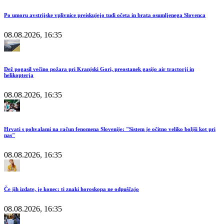
Po umoru avstrijske vplivnice preiskujejo tudi očeta in brata osumljenega Slovenca
08.08.2026, 16:35
Dež pogasil večino požara pri Kranjski Gori, preostanek gasijo air tractorji in
helikopterja
08.08.2026, 16:35
Hrvati s pohvalami na račun fenomena Slovenije: "Sistem je očitno veliko boljši kot pri
nas"
08.08.2026, 16:35
Če jih izdate, je konec: ti znaki horoskopa ne odpuščajo
08.08.2026, 16:35