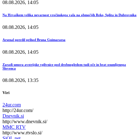
08.08.2026, 14:05
Na Hrvaškem velika nevarnost vročinskega vala na območjih Reke, Splita in Dubrovnika
08.08.2026, 14:05
Arsenal potrdil prihod Bruna Guimaraesa
08.08.2026, 14:05
Zaradi umora avstrijske vplivnice pod drobnogledom tudi oče in brat osumljenega
Slovenca
08.08.2026, 13:35
Viri
24ur.com
http://24ur.com/
Dnevnik.si
http://www.dnevnik.si/
MMC RTV
http://www.rtvslo.si/
SiOL.net