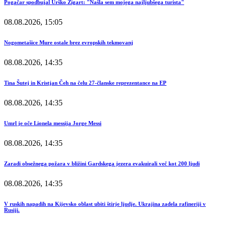
Pogačar spodbujal Urško Žigart: "Našla sem mojega najljubšega turista"
08.08.2026, 15:05
Nogometašice Mure ostale brez evropskih tekmovanj
08.08.2026, 14:35
Tina Šutej in Kristjan Čeh na čelu 27-članske reprezentance na EP
08.08.2026, 14:35
Umrl je oče Lionela messija Jorge Messi
08.08.2026, 14:35
Zaradi obsežnega požara v bližini Gardskega jezera evakuirali več kot 200 ljudi
08.08.2026, 14:35
V ruskih napadih na Kijevsko oblast ubiti štirje ljudje. Ukrajina zadela rafineriji v
Rusiji.