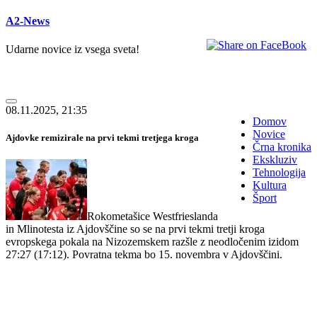
A2-News
Udarne novice iz vsega sveta!
08.11.2025, 21:35
Domov
Novice
Ajdovke remizirale na prvi tekmi tretjega kroga
Črna kronika
Ekskluziv
Tehnologija
Kultura
Šport
Rokometašice Westfrieslanda
in Mlinotesta iz Ajdovščine so se na prvi tekmi tretji kroga
evropskega pokala na Nizozemskem razšle z neodločenim izidom
27:27 (17:12). Povratna tekma bo 15. novembra v Ajdovščini.