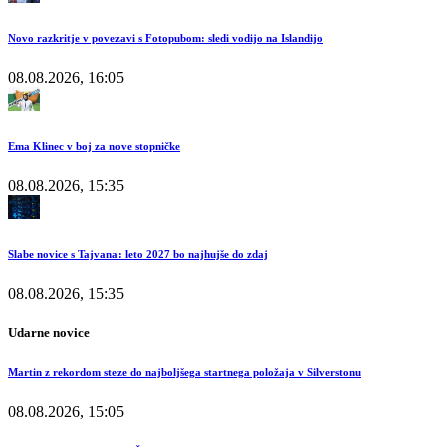
Novo razkritje v povezavi s Fotopubom: sledi vodijo na Islandijo
08.08.2026, 16:05
Ema Klinec v boj za nove stopničke
08.08.2026, 15:35
Slabe novice s Tajvana: leto 2027 bo najhujše do zdaj
08.08.2026, 15:35
Udarne novice
Martin z rekordom steze do najboljšega startnega položaja v Silverstonu
08.08.2026, 15:05