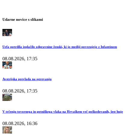
Udarne novice s slikami
Uefa potrdila izplačilo odpravnine ženski, ki jo mediji povezujejo z Infantinom
08.08.2026, 17:35
Avstrijska prevlada na ogrevanju
08.08.2026, 17:35
V trčenju tovornega in potniškega vlaka na Hrvaškem več poškodovanih, šest huje
08.08.2026, 16:36