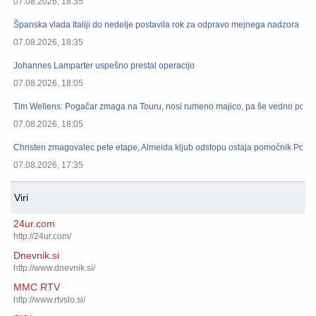
07.08.2026, 18:35
Španska vlada Italiji do nedelje postavila rok za odpravo mejnega nadzora
07.08.2026, 18:35
Johannes Lamparter uspešno prestal operacijo
07.08.2026, 18:05
Tim Wellens: Pogačar zmaga na Touru, nosi rumeno majico, pa še vedno pomag
07.08.2026, 18:05
Christen zmagovalec pete etape, Almeida kljub odstopu ostaja pomočnik Pogač
07.08.2026, 17:35
Viri
24ur.com
http://24ur.com/
Dnevnik.si
http://www.dnevnik.si/
MMC RTV
http://www.rtvslo.si/