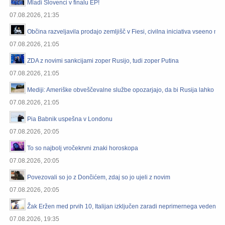
Mladi Slovenci v finalu EP!
07.08.2026, 21:35
Občina razveljavila prodajo zemljišč v Fiesi, civilna iniciativa vseeno ni 
07.08.2026, 21:05
ZDA z novimi sankcijami zoper Rusijo, tudi zoper Putina
07.08.2026, 21:05
Mediji: Ameriške obveščevalne službe opozarjajo, da bi Rusija lahko že 
07.08.2026, 21:05
Pia Babnik uspešna v Londonu
07.08.2026, 20:05
To so najbolj vročekrvni znaki horoskopa
07.08.2026, 20:05
Povezovali so jo z Dončićem, zdaj so jo ujeli z novim
07.08.2026, 20:05
Žak Eržen med prvih 10, Italijan izključen zaradi neprimernega vedenja
07.08.2026, 19:35