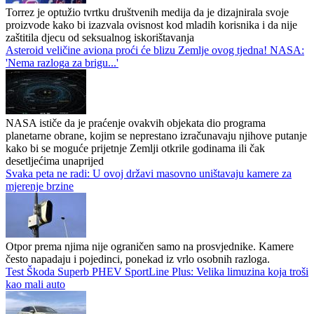
Torrez je optužio tvrtku društvenih medija da je dizajnirala svoje
proizvode kako bi izazvala ovisnost kod mladih korisnika i da nije
zaštitila djecu od seksualnog iskorištavanja
Asteroid veličine aviona proći će blizu Zemlje ovog tjedna! NASA:
'Nema razloga za brigu...'
NASA ističe da je praćenje ovakvih objekata dio programa
planetarne obrane, kojim se neprestano izračunavaju njihove putanje
kako bi se moguće prijetnje Zemlji otkrile godinama ili čak
desetljećima unaprijed
Svaka peta ne radi: U ovoj državi masovno uništavaju kamere za
mjerenje brzine
Otpor prema njima nije ograničen samo na prosvjednike. Kamere
često napadaju i pojedinci, ponekad iz vrlo osobnih razloga.
Test Škoda Superb PHEV SportLine Plus: Velika limuzina koja troši
kao mali auto