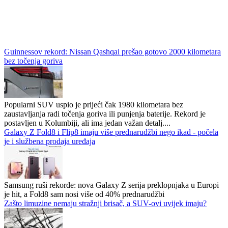
Guinnessov rekord: Nissan Qashqai prešao gotovo 2000 kilometara
bez točenja goriva
Popularni SUV uspio je prijeći čak 1980 kilometara bez
zaustavljanja radi točenja goriva ili punjenja baterije. Rekord je
postavljen u Kolumbiji, ali ima jedan važan detalj....
Galaxy Z Fold8 i Flip8 imaju više prednarudžbi nego ikad - počela
je i službena prodaja uređaja
Samsung ruši rekorde: nova Galaxy Z serija preklopnjaka u Europi
je hit, a Fold8 sam nosi više od 40% prednarudžbi
Zašto limuzine nemaju stražnji brisač, a SUV-ovi uvijek imaju?