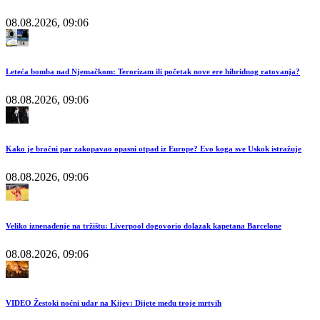
08.08.2026, 09:06
Leteća bomba nad Njemačkom: Terorizam ili početak nove ere hibridnog ratovanja?
08.08.2026, 09:06
Kako je bračni par zakopavao opasni otpad iz Europe? Evo koga sve Uskok istražuje
08.08.2026, 09:06
Veliko iznenađenje na tržištu: Liverpool dogovorio dolazak kapetana Barcelone
08.08.2026, 09:06
VIDEO Žestoki noćni udar na Kijev: Dijete među troje mrtvih