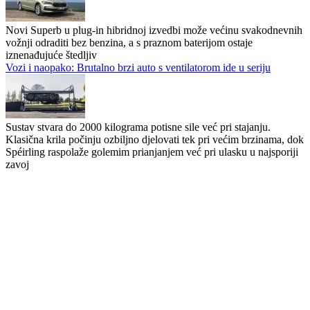
Novi Superb u plug-in hibridnoj izvedbi može većinu svakodnevnih
vožnji odraditi bez benzina, a s praznom baterijom ostaje
iznenađujuće štedljiv
Vozi i naopako: Brutalno brzi auto s ventilatorom ide u seriju
Sustav stvara do 2000 kilograma potisne sile već pri stajanju.
Klasična krila počinju ozbiljno djelovati tek pri većim brzinama, dok
Spéirling raspolaže golemim prianjanjem već pri ulasku u najsporiji
zavoj