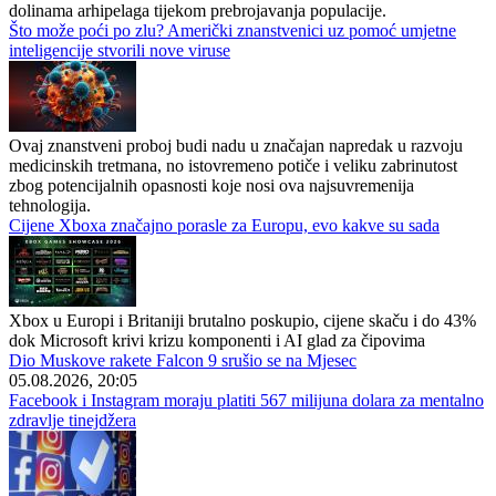
dolinama arhipelaga tijekom prebrojavanja populacije.
Što može poći po zlu? Američki znanstvenici uz pomoć umjetne
inteligencije stvorili nove viruse
Ovaj znanstveni proboj budi nadu u značajan napredak u razvoju
medicinskih tretmana, no istovremeno potiče i veliku zabrinutost
zbog potencijalnih opasnosti koje nosi ova najsuvremenija
tehnologija.
Cijene Xboxa značajno porasle za Europu, evo kakve su sada
Xbox u Europi i Britaniji brutalno poskupio, cijene skaču i do 43%
dok Microsoft krivi krizu komponenti i AI glad za čipovima
Dio Muskove rakete Falcon 9 srušio se na Mjesec
05.08.2026, 20:05
Facebook i Instagram moraju platiti 567 milijuna dolara za mentalno
zdravlje tinejdžera