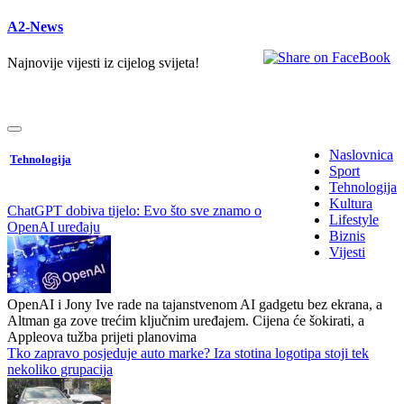
A2-News
Najnovije vijesti iz cijelog svijeta!
Naslovnica
Tehnologija
Sport
Tehnologija
Kultura
ChatGPT dobiva tijelo: Evo što sve znamo o
Lifestyle
OpenAI uređaju
Biznis
Vijesti
OpenAI i Jony Ive rade na tajanstvenom AI gadgetu bez ekrana, a
Altman ga zove trećim ključnim uređajem. Cijena će šokirati, a
Appleova tužba prijeti planovima
Tko zapravo posjeduje auto marke? Iza stotina logotipa stoji tek
nekoliko grupacija