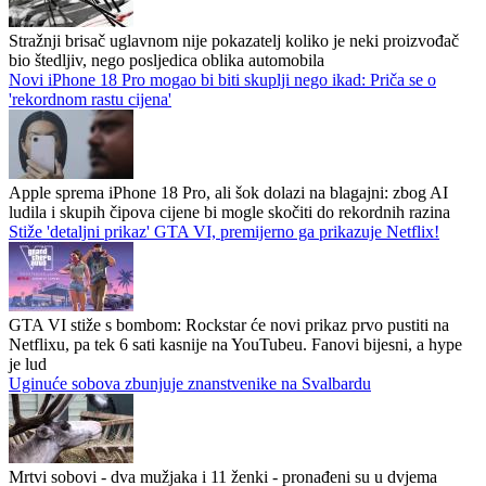
Stražnji brisač uglavnom nije pokazatelj koliko je neki proizvođač
bio štedljiv, nego posljedica oblika automobila
Novi iPhone 18 Pro mogao bi biti skuplji nego ikad: Priča se o
'rekordnom rastu cijena'
Apple sprema iPhone 18 Pro, ali šok dolazi na blagajni: zbog AI
ludila i skupih čipova cijene bi mogle skočiti do rekordnih razina
Stiže 'detaljni prikaz' GTA VI, premijerno ga prikazuje Netflix!
GTA VI stiže s bombom: Rockstar će novi prikaz prvo pustiti na
Netflixu, pa tek 6 sati kasnije na YouTubeu. Fanovi bijesni, a hype
je lud
Uginuće sobova zbunjuje znanstvenike na Svalbardu
Mrtvi sobovi - dva mužjaka i 11 ženki - pronađeni su u dvjema