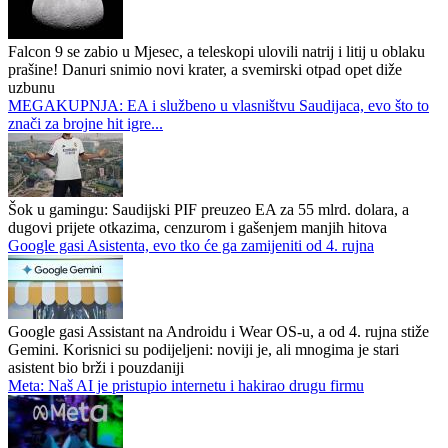
Falcon 9 se zabio u Mjesec, a teleskopi ulovili natrij i litij u oblaku
prašine! Danuri snimio novi krater, a svemirski otpad opet diže
uzbunu
MEGAKUPNJA: EA i službeno u vlasništvu Saudijaca, evo što to
znači za brojne hit igre...
Šok u gamingu: Saudijski PIF preuzeo EA za 55 mlrd. dolara, a
dugovi prijete otkazima, cenzurom i gašenjem manjih hitova
Google gasi Asistenta, evo tko će ga zamijeniti od 4. rujna
Google gasi Assistant na Androidu i Wear OS-u, a od 4. rujna stiže
Gemini. Korisnici su podijeljeni: noviji je, ali mnogima je stari
asistent bio brži i pouzdaniji
Meta: Naš AI je pristupio internetu i hakirao drugu firmu