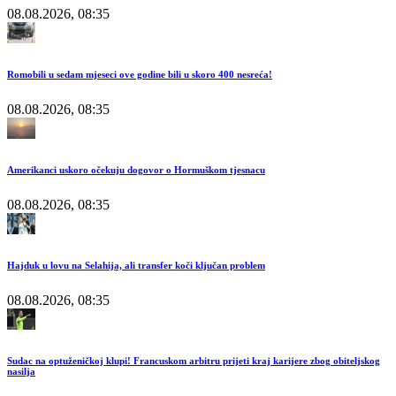
08.08.2026, 08:35
Romobili u sedam mjeseci ove godine bili u skoro 400 nesreća!
08.08.2026, 08:35
Amerikanci uskoro očekuju dogovor o Hormuškom tjesnacu
08.08.2026, 08:35
Hajduk u lovu na Selahija, ali transfer koči ključan problem
08.08.2026, 08:35
Sudac na optuženičkoj klupi! Francuskom arbitru prijeti kraj karijere zbog obiteljskog
nasilja