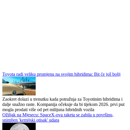
Toyota radi veliku promjenu na svojim hibridima: Bit će još bolji
Zaokret dolazi u trenutku kada potražnja za Toyotinim hibridima i
dalje snažno raste. Kompanija očekuje da bi tijekom 2026. prvi put
mogla prodati više od pet milijuna hibridnih vozila
Ožiljak na Mjesecu: SpaceX-ova raketa se zabila u površinu,
snimljen 'kemijski otisak' udara