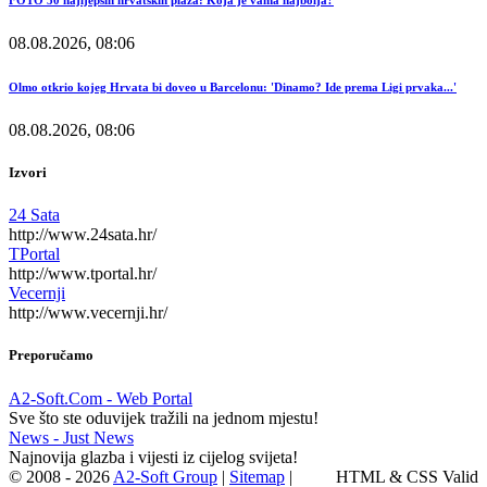
08.08.2026, 08:06
Olmo otkrio kojeg Hrvata bi doveo u Barcelonu: 'Dinamo? Ide prema Ligi prvaka...'
08.08.2026, 08:06
Izvori
24 Sata
http://www.24sata.hr/
TPortal
http://www.tportal.hr/
Vecernji
http://www.vecernji.hr/
Preporučamo
A2-Soft.Com - Web Portal
Sve što ste oduvijek tražili na jednom mjestu!
News - Just News
Najnovija glazba i vijesti iz cijelog svijeta!
© 2008 - 2026
A2-Soft Group
|
Sitemap
|
HTML & CSS Valid