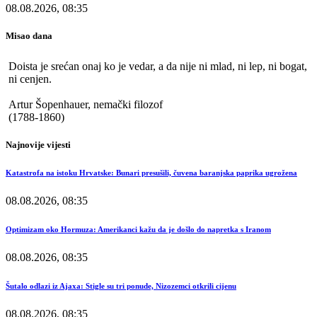
08.08.2026, 08:35
Misao dana
Doista je srećan onaj ko je vedar, a da nije ni mlad, ni lep, ni bogat,
ni cenjen.
Artur Šopenhauer, nemački filozof
(1788-1860)
Najnovije vijesti
Katastrofa na istoku Hrvatske: Bunari presušili, čuvena baranjska paprika ugrožena
08.08.2026, 08:35
Optimizam oko Hormuza: Amerikanci kažu da je došlo do napretka s Iranom
08.08.2026, 08:35
Šutalo odlazi iz Ajaxa: Stigle su tri ponude, Nizozemci otkrili cijenu
08.08.2026, 08:35