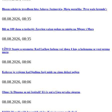
Bloom oduševio izvedbom hita Jakova Jozinovića, Maja poručila: 'Prve gaže krenule':
08.08.2026, 08:35
Bili su 100 dana u izolaciji: Završen važan pokus za misiju na Mjesec i Mars
08.08.2026, 08:35
UŽIVO Stanje u prometu: Kod Lučkog kolona već duga 4 km, u kolonama se vozi prema
moru
08.08.2026, 08:06
Kolovoz je vrijeme kad ljudima koji misle na zimu dolazi ugljen
08.08.2026, 08:06
Olmo: Iz Dinama su mi čestitali! Ići će oni u Ligu prvaka sigurno
08.08.2026, 08:06
FOTO 50 najljepših hrvatskih plaža: Koja je vama najbolja?