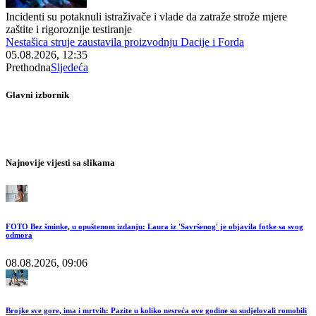
Incidenti su potaknuli istraživače i vlade da zatraže strože mjere
zaštite i rigoroznije testiranje
Nestašica struje zaustavila proizvodnju Dacije i Forda
05.08.2026, 12:35
Prethodna
Sljedeća
Glavni izbornik
Najnovije vijesti sa slikama
FOTO Bez šminke, u opuštenom izdanju: Laura iz 'Savršenog' je objavila fotke sa svog
odmora
08.08.2026, 09:06
Brojke sve gore, ima i mrtvih: Pazite u koliko nesreća ove godine su sudjelovali romobili