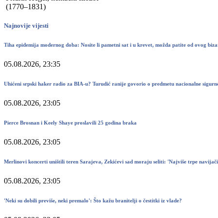
(1770–1831)
Najnovije vijesti
Tiha epidemija modernog doba: Nosite li pametni sat i u krevet, možda patite od ovog bi
05.08.2026, 23:35
Uhićeni srpski haker radio za BIA-u? Turudić ranije govorio o predmetu nacionalne sigurn
05.08.2026, 23:05
Pierce Brosnan i Keely Shaye proslavili 25 godina braka
05.08.2026, 23:05
Merlinovi koncerti uništili teren Sarajeva, Zekićevi sad moraju seliti: 'Najviše trpe navijači.
05.08.2026, 23:05
'Neki su dobili previše, neki premalo': Što kažu branitelji o čestitki iz vlade?