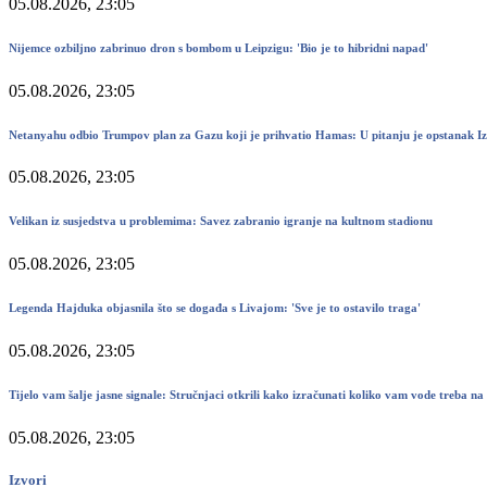
05.08.2026, 23:05
Nijemce ozbiljno zabrinuo dron s bombom u Leipzigu: 'Bio je to hibridni napad'
05.08.2026, 23:05
Netanyahu odbio Trumpov plan za Gazu koji je prihvatio Hamas: U pitanju je opstanak Iz
05.08.2026, 23:05
Velikan iz susjedstva u problemima: Savez zabranio igranje na kultnom stadionu
05.08.2026, 23:05
Legenda Hajduka objasnila što se događa s Livajom: 'Sve je to ostavilo traga'
05.08.2026, 23:05
Tijelo vam šalje jasne signale: Stručnjaci otkrili kako izračunati koliko vam vode treba na
05.08.2026, 23:05
Izvori