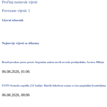
Pročitaj nastavak vijesti
Povezane vijesti: 1
Glavni izbornik
Najnovije vijesti sa slikama
Brazil povukao potez protiv Argentine nakon novih uvreda predsjednika Javiera Mileija
06.08.2026, 01:06
FOTO Armada zapalila 222 baklje: Riječki lukobran zasjao u čast poginulim braniteljima
06.08.2026, 00:06