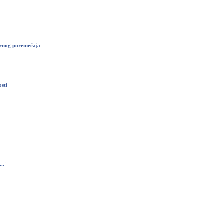
zarnog poremećaja
osti
..'