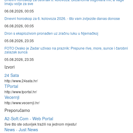
imaju volje za sve
06.08.2026, 00:05
Dnevni horoskop za 6. kolovoza 2026. - što vam zvijezde danas donose
06.08.2026, 00:05
Dron s eksplozivom pronađen uz zračnu luku u Njemačkoj
05.08.2026, 23:35
FOTO Ovako je Zadar uživao na praznik: Prepune rive, more, sunce i čarobni
zalazak sunca
05.08.2026, 23:35
Izvori
24 Sata
http://www.24sata.hr/
TPortal
http://www.tportal.hr/
Vecernji
http://www.vecernji.hr/
Preporučamo
A2-Soft.Com - Web Portal
Sve što ste oduvijek tražili na jednom mjestu!
News - Just News