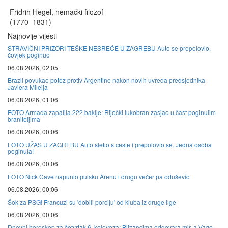
Fridrih Hegel, nemački filozof
(1770–1831)
Najnovije vijesti
STRAVIČNI PRIZORI TEŠKE NESREĆE U ZAGREBU Auto se prepolovio,
čovjek poginuo
06.08.2026, 02:05
Brazil povukao potez protiv Argentine nakon novih uvreda predsjednika
Javiera Mileija
06.08.2026, 01:06
FOTO Armada zapalila 222 baklje: Riječki lukobran zasjao u čast poginulim
braniteljima
06.08.2026, 00:06
FOTO UŽAS U ZAGREBU Auto sletio s ceste i prepolovio se. Jedna osoba
poginula!
06.08.2026, 00:06
FOTO Nick Cave napunio pulsku Arenu i drugu večer pa oduševio
06.08.2026, 00:06
Šok za PSG! Francuzi su 'dobili porciju' od kluba iz druge lige
06.08.2026, 00:06
Dnevni horoskop za četvrtak 6. kolovoza: Blizancima odgovara mir, a Vage