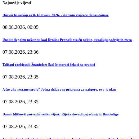
Najnovije vijesti
Dnevni horoskop za 8. kolovoza 2026. - što vam zvijezde danas donose
08.08.2026, 00:05
Upali u ilegalnu pršutanu kod Drniša: Pronašli tisuću pršuta, istražuju podrijetlo mesa
07.08.2026, 23:36
Talijani razbjesnili Španjolce: Sad će morati čekati na granici
07.08.2026, 23:35
A što ako nestane struje? Jedna država se priprema za najgore, ovo je plan
07.08.2026, 23:35
Damir Mišković potvrdio veliku vijest: Rijeka dovodi pojačanje iz Bundeslige
07.08.2026, 23:35