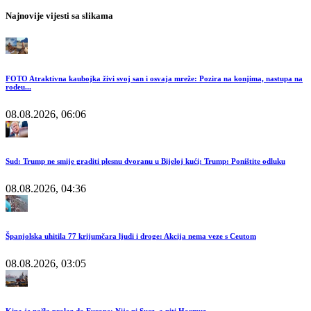
Najnovije vijesti sa slikama
FOTO Atraktivna kaubojka živi svoj san i osvaja mreže: Pozira na konjima, nastupa na
rodeu...
08.08.2026, 06:06
Sud: Trump ne smije graditi plesnu dvoranu u Bijeloj kući; Trump: Poništite odluku
08.08.2026, 04:36
Španjolska uhitila 77 krijumčara ljudi i droge: Akcija nema veze s Ceutom
08.08.2026, 03:05