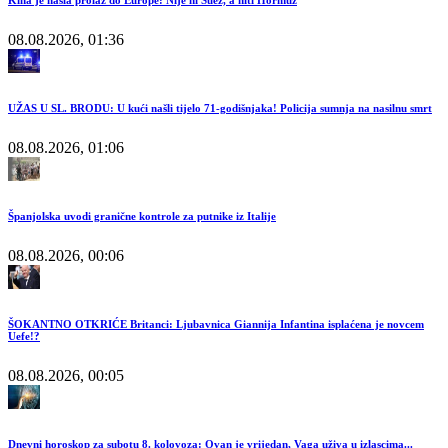
Kina je našla prolaz do Europe: Nije ni Suez, a niti Hormuz
08.08.2026, 01:36
UŽAS U SL. BRODU: U kući našli tijelo 71-godišnjaka! Policija sumnja na nasilnu smrt
08.08.2026, 01:06
Španjolska uvodi granične kontrole za putnike iz Italije
08.08.2026, 00:06
ŠOKANTNO OTKRIĆE Britanci: Ljubavnica Giannija Infantina isplaćena je novcem
Uefe!?
08.08.2026, 00:05
Dnevni horoskop za subotu 8. kolovoza: Ovan je vrijedan, Vaga uživa u izlascima...