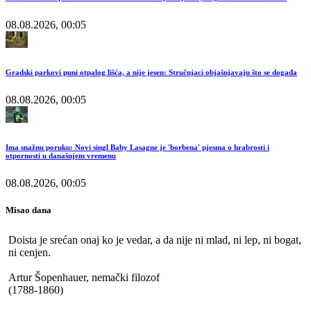
08.08.2026, 00:05
Gradski parkovi puni otpalog lišća, a nije jesen: Stručnjaci objašnjavaju što se događa
08.08.2026, 00:05
Ima snažnu poruku: Novi singl Baby Lasagne je 'borbena' pjesma o hrabrosti i
otpornosti u današnjem vremenu
08.08.2026, 00:05
Misao dana
Doista je srećan onaj ko je vedar, a da nije ni mlad, ni lep, ni bogat,
ni cenjen.
Artur Šopenhauer, nemački filozof
(1788-1860)