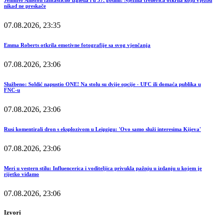
Jennifer Aniston fantastično izgleda i u 57. godini: Njezina trenerica otkrila koju vježbu
nikad ne preskače
07.08.2026, 23:35
Emma Roberts otkrila emotivne fotografije sa svog vjenčanja
07.08.2026, 23:06
Službeno: Soldić napustio ONE! Na stolu su dvije opcije - UFC ili domaća publika u
FNC-u
07.08.2026, 23:06
Rusi komentirali dron s eksplozivom u Leipzigu: 'Ovo samo služi interesima Kijeva'
07.08.2026, 23:06
Meri u vestern stilu: Influencerica i voditeljica privukla pažnju u izdanju u kojem je
rijetko viđamo
07.08.2026, 23:06
Izvori