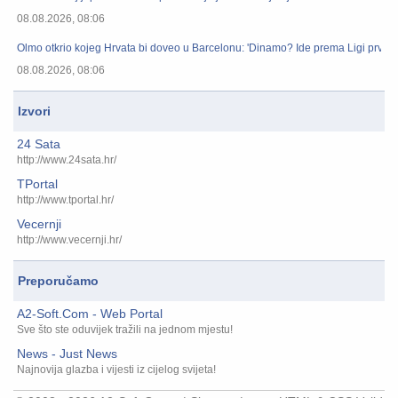
08.08.2026, 08:06
Olmo otkrio kojeg Hrvata bi doveo u Barcelonu: 'Dinamo? Ide prema Ligi prvaka.
08.08.2026, 08:06
Izvori
24 Sata
http://www.24sata.hr/
TPortal
http://www.tportal.hr/
Vecernji
http://www.vecernji.hr/
Preporučamo
A2-Soft.Com - Web Portal
Sve što ste oduvijek tražili na jednom mjestu!
News - Just News
Najnovija glazba i vijesti iz cijelog svijeta!