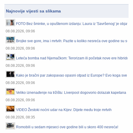
Najnovije vijesti sa slikama
FOTO Bez šminke, u opuštenom izdanju: Laura iz 'Savršenog' je objavila
08.08.2026, 09:06
Brojke sve gore, ima i mrtvih: Pazite u koliko nesreća ove godine su sudj
08.08.2026, 09:06
Leteća bomba nad Njemačkom: Terorizam ili početak nove ere hibridnog
08.08.2026, 09:06
Kako je bračni par zakopavao opasni otpad iz Europe? Evo koga sve Usk
08.08.2026, 09:06
Veliko iznenađenje na tržištu: Liverpool dogovorio dolazak kapetana Ba
08.08.2026, 09:06
VIDEO Žestoki noćni udar na Kijev: Dijete među troje mrtvih
08.08.2026, 08:35
Romobili u sedam mjeseci ove godine bili u skoro 400 nesreća!