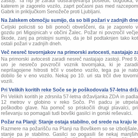
zastoji. Ta hip je zaradi odstranjevanja posledic dogodka, v
katerem je zagorelo vozilo, zaprt počasni pas med razcepom
Gabrk in priključkom Senožeče proti Ljubljani.
Na žalskem območju sumijo, da so bili požari v zadnjih dn
Celjski policisti so bili ponoči obveščeni, da je zagorelo v
gozdu pri Migojnicah v občini Žalec. Požar ni povzročil večje
škode, zanj pa pristojni sumijo, da je bil podtaknjen tako kot
ostali požari v zadnjih dneh.
Več nesreč tovornjakov na primorski avtocesti, nastajajo za
Na primorski avtocesti zaradi nesreč nastajajo zastoji. Pred 9.
uro je nesrečo povzročil voznik tovornjaka, ki je zaradi
neprilagojene hitrosti trčil v osebno vozilo, tega pa je nato
dobilo še v eno vozilo. Nekaj po 10. uri sta trčil dve tovorni
vozili.
Pri Velikih koritih reke Soče se je poškodovala 57-letna dr
Pri Velikih koritih je zdrsnila 57-letna državljanka ZDA in padla
12 metrov v globino v reko Sočo. Pri padcu je utrpela
poškodbo glave. Na pomoč so priskočili drugi plavalci, pri
reševanju so pomagali tudi bovški gasilci in gorski reševalci.
Požar na Planji: Stanje ostaja stabilno, od srede na kraju l
Razmere na požarišču na Planji na Bovškem so se izboljšale,
stanje pa je stabilno. Gasilci so pogasili še nekaj manjših