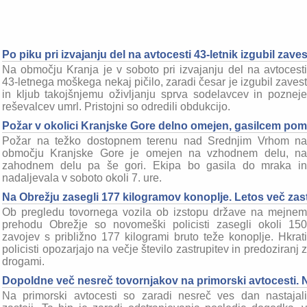
Po piku pri izvajanju del na avtocesti 43-letnik izgubil zaves
Na območju Kranja je v soboto pri izvajanju del na avtocesti
43-letnega moškega nekaj pičilo, zaradi česar je izgubil zavest
in kljub takojšnjemu oživljanju sprva sodelavcev in pozneje
reševalcev umrl. Pristojni so odredili obdukcijo.
Požar v okolici Kranjske Gore delno omejen, gasilcem pomag
Požar na težko dostopnem terenu nad Srednjim Vrhom na
območju Kranjske Gore je omejen na vzhodnem delu, na
zahodnem delu pa še gori. Ekipa bo gasila do mraka in
nadaljevala v soboto okoli 7. ure.
Na Obrežju zasegli 177 kilogramov konoplje. Letos več zast
Ob pregledu tovornega vozila ob izstopu države na mejnem
prehodu Obrežje so novomeški policisti zasegli okoli 150
zavojev s približno 177 kilogrami bruto teže konoplje. Hkrati
policisti opozarjajo na večje število zastrupitev in predoziranj z
drogami.
Dopoldne več nesreč tovornjakov na primorski avtocesti. N
Na primorski avtocesti so zaradi nesreč ves dan nastajali