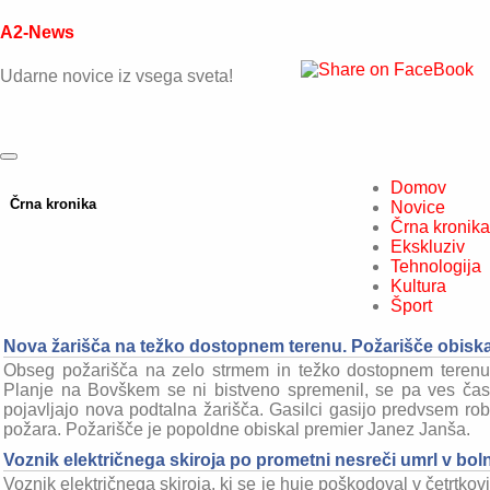
A2-News
Udarne novice iz vsega sveta!
Domov
Črna kronika
Novice
Črna kronika
Ekskluziv
Tehnologija
Kultura
Šport
Nova žarišča na težko dostopnem terenu. Požarišče obiska
Obseg požarišča na zelo strmem in težko dostopnem terenu
Planje na Bovškem se ni bistveno spremenil, se pa ves čas
pojavljajo nova podtalna žarišča. Gasilci gasijo predvsem rob
požara. Požarišče je popoldne obiskal premier Janez Janša.
Voznik električnega skiroja po prometni nesreči umrl v boln
Voznik električnega skiroja, ki se je huje poškodoval v četrtkovi