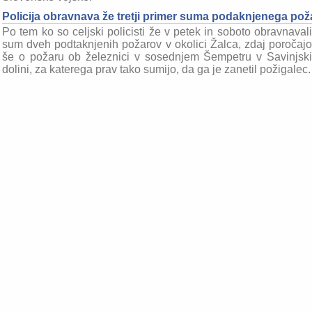
Policija obravnava že tretji primer suma podaknjenega poža
Po tem ko so celjski policisti že v petek in soboto obravnavali
sum dveh podtaknjenih požarov v okolici Žalca, zdaj poročajo
še o požaru ob železnici v sosednjem Šempetru v Savinjski
dolini, za katerega prav tako sumijo, da ga je zanetil požigalec.