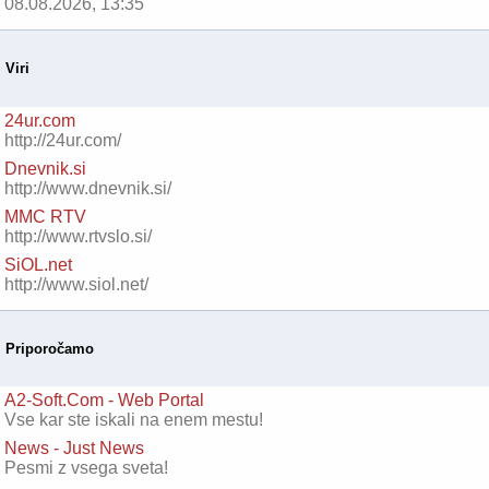
08.08.2026, 13:35
Viri
24ur.com
http://24ur.com/
Dnevnik.si
http://www.dnevnik.si/
MMC RTV
http://www.rtvslo.si/
SiOL.net
http://www.siol.net/
Priporočamo
A2-Soft.Com - Web Portal
Vse kar ste iskali na enem mestu!
News - Just News
Pesmi z vsega sveta!