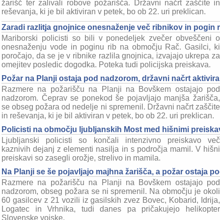
žarišč ter zalivali robove požarišča. Državni načrt zaščite in
reševanja, ki je bil aktiviran v petek, bo ob 22. uri preklican.
Zaradi razlitja gnojnice onesnaženje več ribnikov in pogin
Mariborski policisti so bili v ponedeljek zvečer obveščeni o
onesnaženju vode in poginu rib na območju Rač. Gasilci, ki
poročajo, da se je v ribnike razlila gnojnica, izvajajo ukrepa za
omejitev posledic dogodka. Poteka tudi policijska preiskava.
Požar na Planji ostaja pod nadzorom, državni načrt aktivi
Razmere na požarišču na Planji na Bovškem ostajajo pod
nadzorom. Čeprav se ponekod še pojavljajo manjša žarišča,
se obseg požara od nedelje ni spremenil. Državni načrt zaščite
in reševanja, ki je bil aktiviran v petek, bo ob 22. uri preklican.
Policisti na območju ljubljanskih Most med hišnimi preiska
Ljubljanski policisti so končali intenzivno preiskavo več
kaznivih dejanj z elementi nasilja in s področja mamil. V hišni
preiskavi so zasegli orožje, strelivo in mamila.
Na Planji se še pojavljajo majhna žarišča, a požar ostaja 
Razmere na požarišču na Planji na Bovškem ostajajo pod
nadzorom, obseg požara se ni spremenil. Na območju je okoli
60 gasilcev z 21 vozili iz gasilskih zvez Bovec, Kobarid, Idrija,
Logatec in Vrhnika, tudi danes pa pričakujejo helikopter
Slovenske vojske.