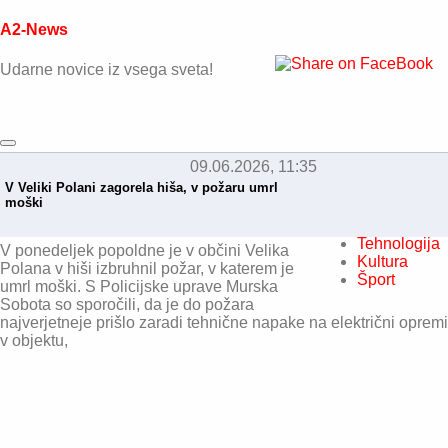
A2-News
Udarne novice iz vsega sveta!
09.06.2026, 11:35
Domov
V Veliki Polani zagorela hiša, v požaru umrl
Novice
moški
Črna kronika
Ekskluziv
Tehnologija
V ponedeljek popoldne je v občini Velika
Kultura
Polana v hiši izbruhnil požar, v katerem je
Šport
umrl moški. S Policijske uprave Murska
Sobota so sporočili, da je do požara
najverjetneje prišlo zaradi tehnične napake na električni opremi
v objektu,