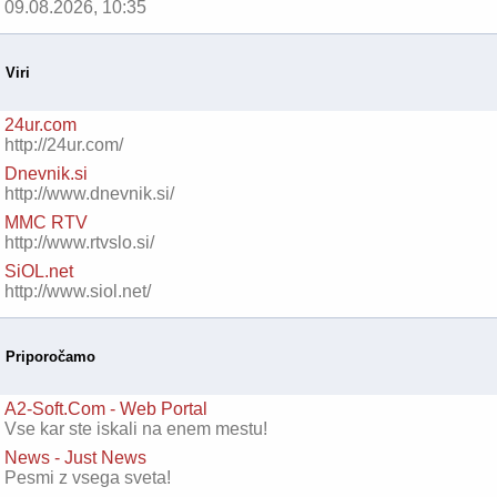
09.08.2026, 10:35
Viri
24ur.com
http://24ur.com/
Dnevnik.si
http://www.dnevnik.si/
MMC RTV
http://www.rtvslo.si/
SiOL.net
http://www.siol.net/
Priporočamo
A2-Soft.Com - Web Portal
Vse kar ste iskali na enem mestu!
News - Just News
Pesmi z vsega sveta!