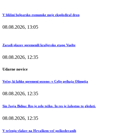
V bližini bolgarsko-romunske meje eksplodiral dron
08.08.2026, 13:05
Zaradi plazov spremenili kraljevsko etapo Vuelte
08.08.2026, 12:35
Udarne novice
Večer, ki lahko spremeni sezono: v Celje prihaja Olimpija
08.08.2026, 12:35
Sin Joeja Bidna: Res je zelo težko. In res je žalostno to gledati.
08.08.2026, 12:35
V trčenju vlakov na Hrvaškem več poškodovanih