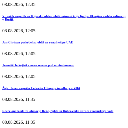
08.08.2026, 12:35
V ruskih napadih na Kijevsko oblast ubiti najmanj trije ljudje. Ukrajina zadela rafineriji
v Rusiji.
08.08.2026, 12:05
Jan Christen poskrbel za obliž na ranah ekipe UAE
08.08.2026, 12:05
Jeseniški hokejisti v novo sezono pod novim imenom
08.08.2026, 12:05
Žiga Daneu zapušča Cedevito Olimpijo in odhaja v ZDA
08.08.2026, 11:35
Rdeče opozorilo za območje Reke, Splita in Dubrovnika zaradi vročinskega vala
08.08.2026, 11:35