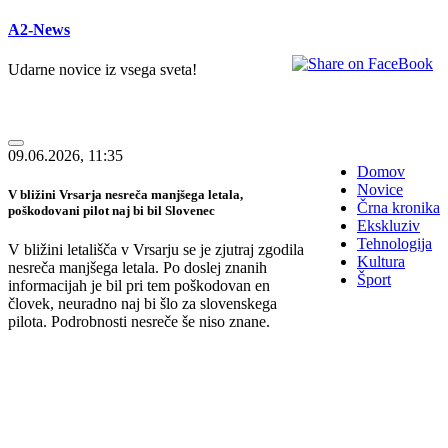
A2-News
Udarne novice iz vsega sveta!
09.06.2026, 11:35
Domov
Novice
V bližini Vrsarja nesreča manjšega letala,
Črna kronika
poškodovani pilot naj bi bil Slovenec
Ekskluziv
Tehnologija
V bližini letališča v Vrsarju se je zjutraj zgodila
Kultura
nesreča manjšega letala. Po doslej znanih
Šport
informacijah je bil pri tem poškodovan en
človek, neuradno naj bi šlo za slovenskega
pilota. Podrobnosti nesreče še niso znane.