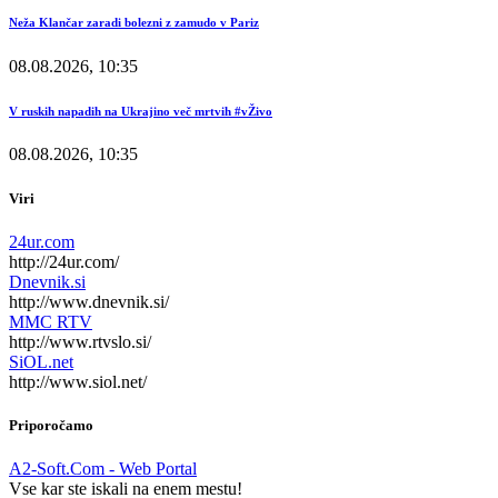
Neža Klančar zaradi bolezni z zamudo v Pariz
08.08.2026, 10:35
V ruskih napadih na Ukrajino več mrtvih #vŽivo
08.08.2026, 10:35
Viri
24ur.com
http://24ur.com/
Dnevnik.si
http://www.dnevnik.si/
MMC RTV
http://www.rtvslo.si/
SiOL.net
http://www.siol.net/
Priporočamo
A2-Soft.Com - Web Portal
Vse kar ste iskali na enem mestu!