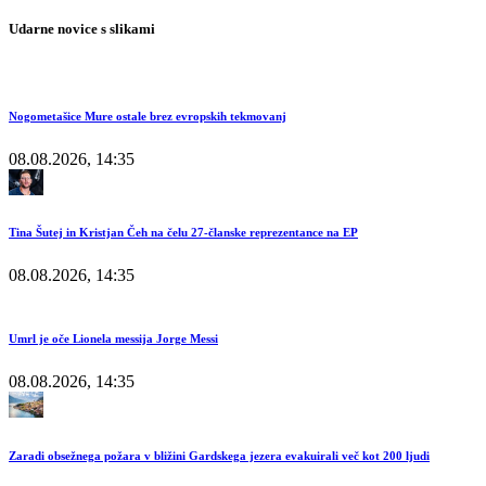
Udarne novice s slikami
Nogometašice Mure ostale brez evropskih tekmovanj
08.08.2026, 14:35
Tina Šutej in Kristjan Čeh na čelu 27-članske reprezentance na EP
08.08.2026, 14:35
Umrl je oče Lionela messija Jorge Messi
08.08.2026, 14:35
Zaradi obsežnega požara v bližini Gardskega jezera evakuirali več kot 200 ljudi