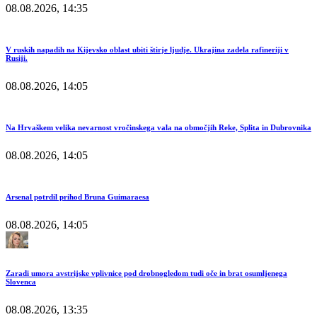
08.08.2026, 14:35
V ruskih napadih na Kijevsko oblast ubiti štirje ljudje. Ukrajina zadela rafineriji v
Rusiji.
08.08.2026, 14:05
Na Hrvaškem velika nevarnost vročinskega vala na območjih Reke, Splita in Dubrovnika
08.08.2026, 14:05
Arsenal potrdil prihod Bruna Guimaraesa
08.08.2026, 14:05
Zaradi umora avstrijske vplivnice pod drobnogledom tudi oče in brat osumljenega
Slovenca
08.08.2026, 13:35