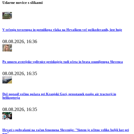
Udarne novice s slikami
V trčenju tovornega in potniškega vlaka na Hrvaškem več poškodovanih, šest huje
08.08.2026, 16:36
Po umoru avstrijske vplivnice preiskujejo tudi očeta in brata osumljenega Slovenca
08.08.2026, 16:35
Dež pogasil večino požara pri Kranjski Gori, preostanek gasijo air tractorji in
helikopterja
08.08.2026, 16:35
Hrvati s pohvalami na račun fenomena Slovenije: "Sistem je očitno veliko boljši kot pri
nas"