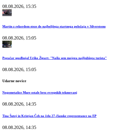
08.08.2026, 15:35
Martin z rekordom steze do najboljšega startnega položaja v Silverstonu
08.08.2026, 15:05
Pogačar spodbujal Urško Žigart: "Našla sem mojega najljubšega turista"
08.08.2026, 15:05
Udarne novice
Nogometašice Mure ostale brez evropskih tekmovanj
08.08.2026, 14:35
Tina Šutej in Kristjan Čeh na čelu 27-članske reprezentance na EP
08.08.2026, 14:35