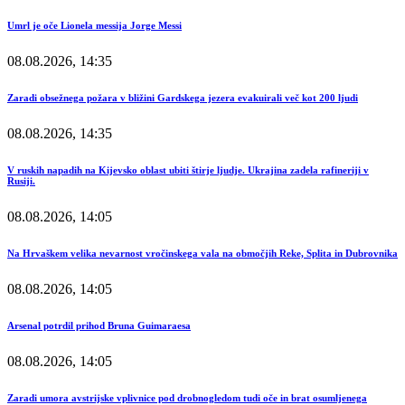
Umrl je oče Lionela messija Jorge Messi
08.08.2026, 14:35
Zaradi obsežnega požara v bližini Gardskega jezera evakuirali več kot 200 ljudi
08.08.2026, 14:35
V ruskih napadih na Kijevsko oblast ubiti štirje ljudje. Ukrajina zadela rafineriji v
Rusiji.
08.08.2026, 14:05
Na Hrvaškem velika nevarnost vročinskega vala na območjih Reke, Splita in Dubrovnika
08.08.2026, 14:05
Arsenal potrdil prihod Bruna Guimaraesa
08.08.2026, 14:05
Zaradi umora avstrijske vplivnice pod drobnogledom tudi oče in brat osumljenega