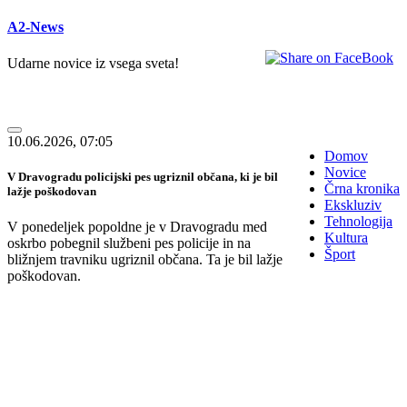
A2-News
Udarne novice iz vsega sveta!
10.06.2026, 07:05
Domov
Novice
V Dravogradu policijski pes ugriznil občana, ki je bil
Črna kronika
lažje poškodovan
Ekskluziv
Tehnologija
V ponedeljek popoldne je v Dravogradu med
Kultura
oskrbo pobegnil službeni pes policije in na
Šport
bližnjem travniku ugriznil občana. Ta je bil lažje
poškodovan.