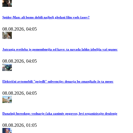
Spider-Man: ali bomo dobili najbolj gledani film vseh časov?
08.08.2026, 04:05
Jutranja svetloba je pomembnejša od kave: ta navada lahko izboljša vaš spanec
08.08.2026, 04:05
Električni avtomobili "pojedli" subvencije: denarja bo zmanjkalo že ta mesec
08.08.2026, 04:05
Današnji horoskop: vodnarje čaka zanimiv pogovor, levi organizirajte druženje
08.08.2026, 01:05