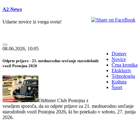
A2-News
Udarne novice iz vsega sveta!
08.06.2026, 10:05
Domov
Novice
Odprte prijave - 21. mednarodno srečanje starodobnih
Črna kronika
vozil Postojna 2026
Ekskluziv
Tehnologija
Kultura
Šport
Oldtimer Club Postojna z
veseljem sporoča, da so odprte prijave za 21. mednarodno srečanje
starodobnih vozil Postojna 2026, ki bo potekalo v soboto, 27. junija
2026.