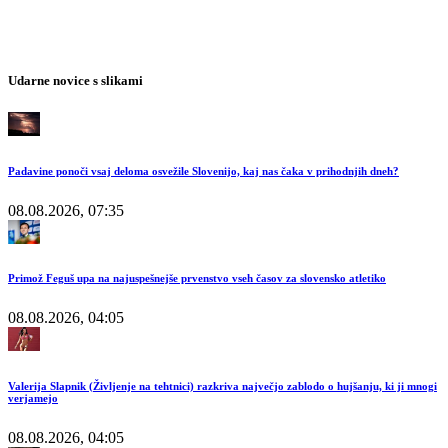
Udarne novice s slikami
Padavine ponoči vsaj deloma osvežile Slovenijo, kaj nas čaka v prihodnjih dneh?
08.08.2026, 07:35
Primož Feguš upa na najuspešnejše prvenstvo vseh časov za slovensko atletiko
08.08.2026, 04:05
Valerija Slapnik (Življenje na tehtnici) razkriva največjo zablodo o hujšanju, ki ji mnogi
verjamejo
08.08.2026, 04:05