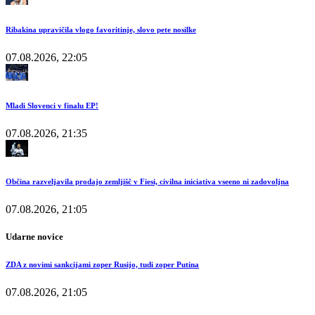
Ribakina upravičila vlogo favoritinje, slovo pete nosilke
07.08.2026, 22:05
Mladi Slovenci v finalu EP!
07.08.2026, 21:35
Občina razveljavila prodajo zemljišč v Fiesi, civilna iniciativa vseeno ni zadovoljna
07.08.2026, 21:05
Udarne novice
ZDA z novimi sankcijami zoper Rusijo, tudi zoper Putina
07.08.2026, 21:05