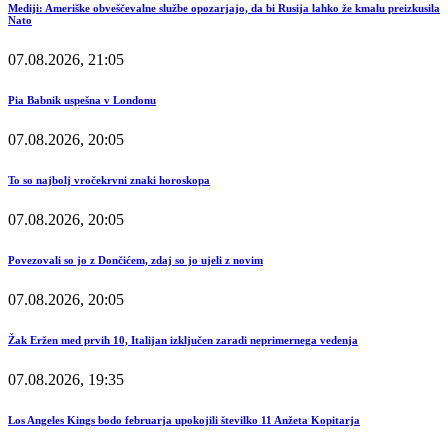
Mediji: Ameriške obveščevalne službe opozarjajo, da bi Rusija lahko že kmalu preizkusila
Nato
07.08.2026, 21:05
Pia Babnik uspešna v Londonu
07.08.2026, 20:05
To so najbolj vročekrvni znaki horoskopa
07.08.2026, 20:05
Povezovali so jo z Dončićem, zdaj so jo ujeli z novim
07.08.2026, 20:05
Žak Eržen med prvih 10, Italijan izključen zaradi neprimernega vedenja
07.08.2026, 19:35
Los Angeles Kings bodo februarja upokojili številko 11 Anžeta Kopitarja