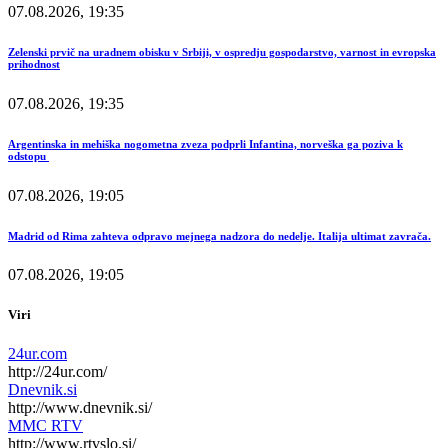
07.08.2026, 19:35
Zelenski prvič na uradnem obisku v Srbiji, v ospredju gospodarstvo, varnost in evropska
prihodnost
07.08.2026, 19:35
Argentinska in mehiška nogometna zveza podprli Infantina, norveška ga poziva k
odstopu
07.08.2026, 19:05
Madrid od Rima zahteva odpravo mejnega nadzora do nedelje. Italija ultimat zavrača.
07.08.2026, 19:05
Viri
24ur.com
http://24ur.com/
Dnevnik.si
http://www.dnevnik.si/
MMC RTV
http://www.rtvslo.si/