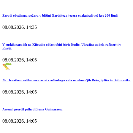
Zaradi obsežnega požara v bližini Gardskega jezera evakuirali več kot 200 ljudi
08.08.2026, 14:35
V ruskih napadih na Kijevsko oblast ubiti štirje ljudje. Ukrajina zadela rafineriji v
Rusiji.
08.08.2026, 14:05
Na Hrvaškem velika nevarnost vročinskega vala na območjih Reke, Splita in Dubrovnika
08.08.2026, 14:05
Arsenal potrdil prihod Bruna Guimaraesa
08.08.2026, 14:05