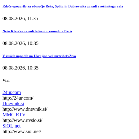
Rdeče opozorilo za območje Reke, Splita in Dubrovnika zaradi vročinskega vala
08.08.2026, 11:35
Neža Klančar zaradi bolezni z zamudo v Pariz
08.08.2026, 10:35
V ruskih napadih na Ukrajino več mrtvih #vŽivo
08.08.2026, 10:35
Viri
24ur.com
http://24ur.com/
Dnevnik.si
http://www.dnevnik.si/
MMC RTV
http://www.rtvslo.si/
SiOL.net
http://www.siol.net/