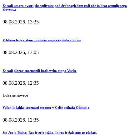
Zaradi umora avstrijske vplivnice pod drobnogledom tudi oče in brat osumljenega
Slovenca
08.08.2026, 13:35
V bližini bolgarsko-romunske meje eksplodiral dron
08.08.2026, 13:05
Zaradi plazov spremenili kraljevsko etapo Vuelte
08.08.2026, 12:35
Udarne novice
Večer, ki lahko spremeni sezono: v Celje prihaja Olimpija
08.08.2026, 12:35
Sin Joeja Bidna: Res je zelo težko. In res je žalostno to gledati.