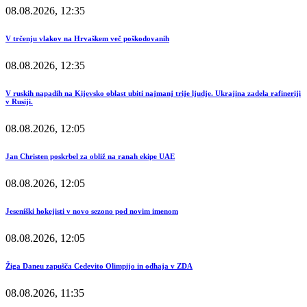
08.08.2026, 12:35
V trčenju vlakov na Hrvaškem več poškodovanih
08.08.2026, 12:35
V ruskih napadih na Kijevsko oblast ubiti najmanj trije ljudje. Ukrajina zadela rafineriji
v Rusiji.
08.08.2026, 12:05
Jan Christen poskrbel za obliž na ranah ekipe UAE
08.08.2026, 12:05
Jeseniški hokejisti v novo sezono pod novim imenom
08.08.2026, 12:05
Žiga Daneu zapušča Cedevito Olimpijo in odhaja v ZDA
08.08.2026, 11:35