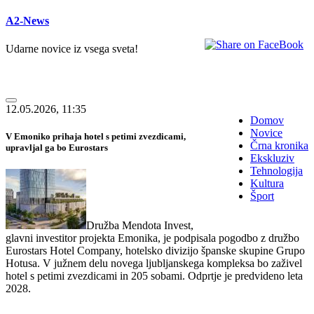
A2-News
Udarne novice iz vsega sveta!
12.05.2026, 11:35
Domov
Novice
V Emoniko prihaja hotel s petimi zvezdicami,
Črna kronika
upravljal ga bo Eurostars
Ekskluziv
Tehnologija
Kultura
Šport
Družba Mendota Invest,
glavni investitor projekta Emonika, je podpisala pogodbo z družbo
Eurostars Hotel Company, hotelsko divizijo španske skupine Grupo
Hotusa. V južnem delu novega ljubljanskega kompleksa bo zaživel
hotel s petimi zvezdicami in 205 sobami. Odprtje je predvideno leta
2028.