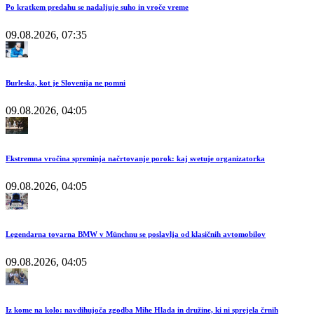
Po kratkem predahu se nadaljuje suho in vroče vreme
09.08.2026, 07:35
Burleska, kot je Slovenija ne pomni
09.08.2026, 04:05
Ekstremna vročina spreminja načrtovanje porok: kaj svetuje organizatorka
09.08.2026, 04:05
Legendarna tovarna BMW v Münchnu se poslavlja od klasičnih avtomobilov
09.08.2026, 04:05
Iz kome na kolo: navdihujoča zgodba Mihe Hlada in družine, ki ni sprejela črnih