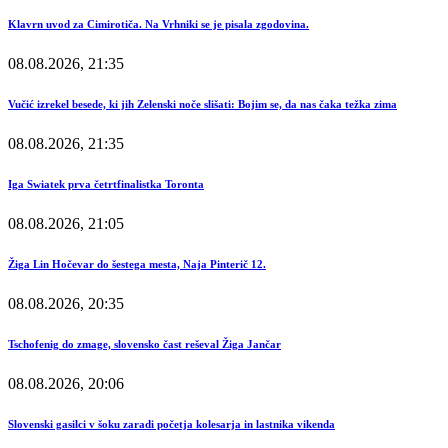
Klavrn uvod za Cimirotiča. Na Vrhniki se je pisala zgodovina.
08.08.2026, 21:35
Vučić izrekel besede, ki jih Zelenski noče slišati: Bojim se, da nas čaka težka zima
08.08.2026, 21:35
Iga Swiatek prva četrtfinalistka Toronta
08.08.2026, 21:05
Žiga Lin Hočevar do šestega mesta, Naja Pinterič 12.
08.08.2026, 20:35
Tschofenig do zmage, slovensko čast reševal Žiga Jančar
08.08.2026, 20:06
Slovenski gasilci v šoku zaradi početja kolesarja in lastnika vikenda