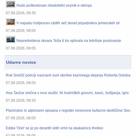
Hudo poškodovan mladoletni voznik e-skiroja
07.08.2026, 09:35
V napadu hutijevcev ubitih več deset pripadnikov jemenskih sil
07.08.2026, 09:05
Nepredvidena okvara Teša 6 bo vplivala na letošnje poslovanje
07.08.2026, 09:05
Udarne novice
Rok Snežič policiji naznanil sum storitve kaznivega dejanja Roberta Goloba
07.08.2026, 09:05
Ana Tavčar srečna v novi službi: Ni hodniških govoric, kavic, šušljanja, igric in p
07.08.2026, 08:35
Planinstvo in alpinizem vpisana v register nesnovne kulturne dediščine Sloveni
07.08.2026, 08:05
Eddie 'Orel' se je po desetih letih vrnil na skakalnico #video
07.08.2026, 08:05