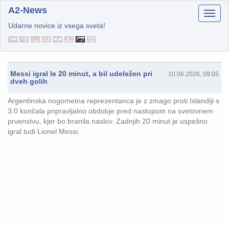
A2-News
Udarne novice iz vsega sveta!
Messi igral le 20 minut, a bil udeležen pri
10.06.2026, 09:05
dveh golih
Argentinska nogometna reprezentanca je z zmago proti Islandiji s
3:0 končala pripravljalno obdobje pred nastopom na svetovnem
prvenstvu, kjer bo branila naslov. Zadnjih 20 minut je uspešno
igral tudi Lionel Messi.