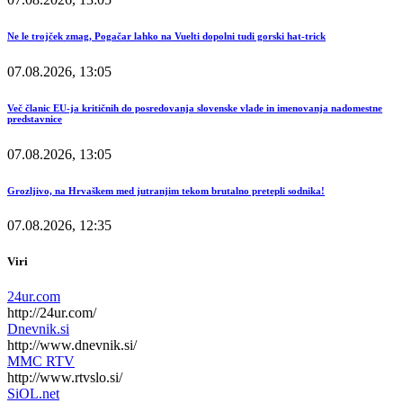
Ne le trojček zmag, Pogačar lahko na Vuelti dopolni tudi gorski hat-trick
07.08.2026, 13:05
Več članic EU-ja kritičnih do posredovanja slovenske vlade in imenovanja nadomestne
predstavnice
07.08.2026, 13:05
Grozljivo, na Hrvaškem med jutranjim tekom brutalno pretepli sodnika!
07.08.2026, 12:35
Viri
24ur.com
http://24ur.com/
Dnevnik.si
http://www.dnevnik.si/
MMC RTV
http://www.rtvslo.si/
SiOL.net