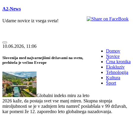
A2-News
Udarne novice iz vsega sveta!
10.06.2026, 11:06
Domov
Novice
Slovenija med najvarnejšimi državami na svetu,
Črna kronika
prehitela je večino Evrope
Ekskluziv
Tehnologija
Kultura
Šport
Globalni indeks miru za leto
2026 kaže, da postaja svet vse manj miren. Skupna stopnja
miroljubnosti se je v zadnjem letu namreč poslabšala v 99 državah,
kar pomeni že 12. zaporedno leto globalnega nazadovanja.