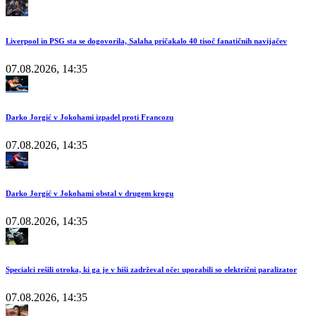
Liverpool in PSG sta se dogovorila, Salaha pričakalo 40 tisoč fanatičnih navijačev
07.08.2026, 14:35
Darko Jorgić v Jokohami izpadel proti Francozu
07.08.2026, 14:35
Darko Jorgić v Jokohami obstal v drugem krogu
07.08.2026, 14:35
Specialci rešili otroka, ki ga je v hiši zadrževal oče: uporabili so električni paralizator
07.08.2026, 14:35