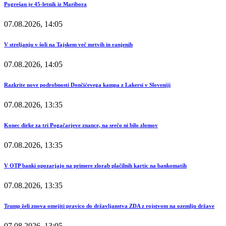
Pogrešan je 45-letnik iz Maribora
07.08.2026, 14:05
V streljanju v šoli na Tajskem več mrtvih in ranjenih
07.08.2026, 14:05
Razkrite nove podrobnosti Dončićevega kampa z Lakersi v Sloveniji
07.08.2026, 13:35
Konec dirke za tri Pogačarjeve znance, na srečo ni bilo zlomov
07.08.2026, 13:35
V OTP banki opozarjajo na primere zlorab plačilnih kartic na bankomatih
07.08.2026, 13:35
Trump želi znova omejiti pravico do državljanstva ZDA z rojstvom na ozemlju države
07.08.2026, 13:05