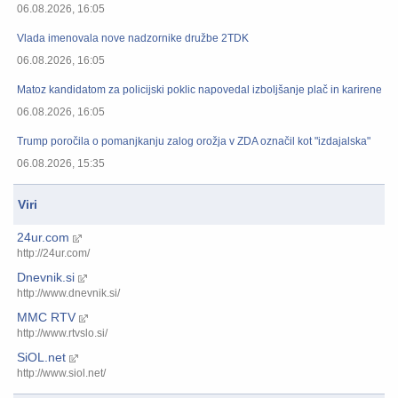
06.08.2026, 16:05
Vlada imenovala nove nadzornike družbe 2TDK
06.08.2026, 16:05
Matoz kandidatom za policijski poklic napovedal izboljšanje plač in karirenega
06.08.2026, 16:05
Trump poročila o pomanjkanju zalog orožja v ZDA označil kot "izdajalska"
06.08.2026, 15:35
Viri
24ur.com
http://24ur.com/
Dnevnik.si
http://www.dnevnik.si/
MMC RTV
http://www.rtvslo.si/
SiOL.net
http://www.siol.net/