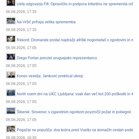
Uefa odgovarja Fifi: Opravičilo in podpora Infantinu ne spremenita ničes
06.08.2026, 17:35
Na Vršič prihaja velika sprememba
06.08.2026, 17:35
Rekord: Diomande postal najdražji afriški nogometaš v zgodovini in najd
06.08.2026, 17:05
Diego Forlan prevzel urugvajsko reprezentanco
06.08.2026, 17:05
Konec veselja: Janković preklical ukrep
06.08.2026, 17:05
Norih osem dni na UKC Ljubljana: vsak dan več kot 200 poškodb in 40 
06.08.2026, 17:05
Šibenik: Slovenec s cigaretnim ogorkom povzročil požar in pobegnil
06.08.2026, 17:05
Pogačar ne popušča: dva tedna pred Vuelto na domačih cestah podira r
06.08.2026, 16:35