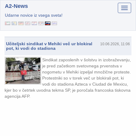
A2-News
Udarne novice iz vsega sveta!
Učiteljski sindikat v Mehiki več ur blokiral
10.06.2026, 11:06
pot, ki vodi do stadiona
Sindikat zaposlenih v šolstvu in izobraževanju,
je pred začetkom svetovnega prvenstva v
nogometu v Mehiki izpeljal množične proteste.
Protestniki so v torek več ur blokirali pot, ki
vodi do stadiona Azteca v Ciudad de Mexicu,
kjer bo v četrtek uvodna tekma SP, je poročala francoska tiskovna
agencija AFP.