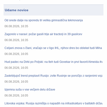
Udarne novice
Od srede dalje na sporedu tri velika gimnastična tekmovanja
06.08.2026, 16:35
Zagorelo v naravi: požar gasili trije air tractorji in 39 gasilcev
06.08.2026, 16:35
Celjani znova s člani, vračajo se v ligo IHL, njihov dres bo oblekel tudi Miha Zaj
06.08.2026, 16:05
Hud padec na Dirki po Poljski: na tleh tudi Govekar in prvi favorit Almeida #vid
06.08.2026, 16:05
Zaskrbljujoč trend preplavil Rusijo: zvite Rusinje se poročijo z ranjenimi vojak
06.08.2026, 16:05
Izjemna suša v vse večjem delu države
06.08.2026, 16:05
Litovska vojska: Rusija razmišlja o napadih na infrastrukturo v baltskih državah