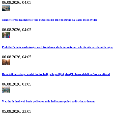
06.08.2026, 04:05
Nekoč je rešil Dalmacijo: tudi Mercedes po lepe posnetke na Paški most #video
06.08.2026, 04:05
Podatki Policije razkrivajo: med Golobovo vlado izrazito naraslo število nezakonitih mig
06.08.2026, 04:05
Današnji horoskop: strelci bodite bolj prilagodljivi, dvojčki boste delali načrte za vikend
06.08.2026, 01:05
V zadnjih dneh več hudo poškodovanih, helikopter poleti tudi trikrat dnevno
05.08.2026, 23:05