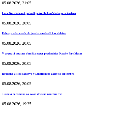
05.08.2026, 21:05
Lara Gut-Behrami po hudi poškodbi končala bogato kariero
05.08.2026, 20:05
Pahorju tako vroče, da je v bazen skočil kar oblečen
05.08.2026, 20:05
V pripravi ustavna obtožba zoper predsednico Natašo Pirc Musar
05.08.2026, 20:05
Izraelsko veleposlaništvo v Ljubljani bo zaživelo septembra
05.08.2026, 20:05
Ti znaki horoskopa za svojo družino naredijo vse
05.08.2026, 19:35