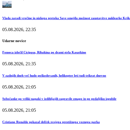
Vlada zaradi vročine in nizkega pretoka Save omejila možnost zaustavitve nuklearke Kršk
05.08.2026, 22:35
Udarne novice
Fonseca izločil Cicipasa, Ribakina po drami strla Kasatkino
05.08.2026, 21:35
V zadnjih dneh več hudo poškodovanih, helikopter leti tudi trikrat dnevno
05.08.2026, 21:05
Sobočanke po veliki napaki v izdihljajih zapravile zmago in po podaljšku izgubile
05.08.2026, 21:05
Cristiano Ronaldo pokazal delček svojega prestižnega voznega parka