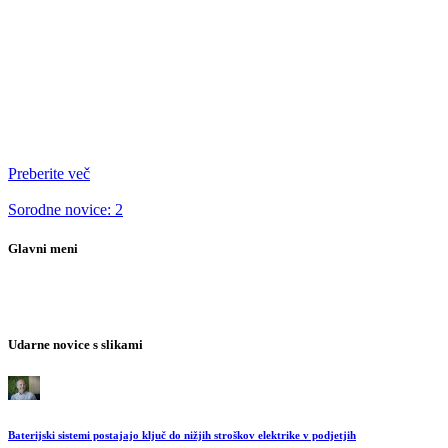
Preberite več
Sorodne novice: 2
Glavni meni
Udarne novice s slikami
Baterijski sistemi postajajo ključ do nižjih stroškov elektrike v podjetjih