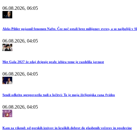
06.08.2026, 06:05
Aleks Pihler pojasnil fenomen Nafte. Čez noč ostali brez milijonov evrov, a so najboljši v Sl
06.08.2026, 04:05
Met Gala 2027 že zdaj dviguje prah: izbira teme je razdelila javnost
06.08.2026, 04:05
Sendi odkrito spregovorila tudi o ločitvi: To je moja življenjska rana #video
06.08.2026, 04:05
Kam za vikend: od gorskih izzivov in kraških dobrot do glasbenih večerov in zgodovine