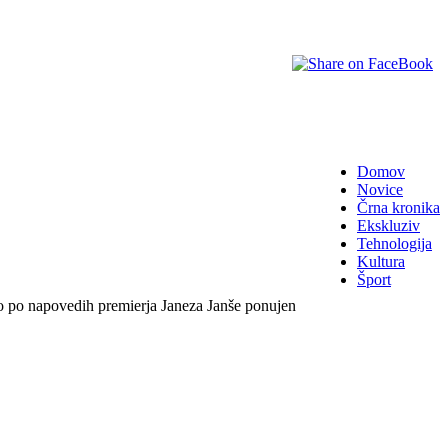
Domov
Novice
Črna kronika
Ekskluziv
Tehnologija
Kultura
Šport
bo po napovedih premierja Janeza Janše ponujen