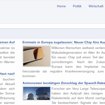
Home
Politik
Wirtschaft
keinen Aufschrei für mehr Klimaschutz?
Erstmals in Europa zugelassen: Neuer Chip fürs Aug
akrise so
Millionen Menschen weltweit verlie
selbst die
Makuladegeneration im Alter ihr Au
d bereitet
Ein neuer Chip soll einen Teil der
um Warner
zurückbringen. Nach der Zulas
Europa kann das Implantat n
hierzulande als reguläre Krankenversorgung zum
Haut nachhaltig
kommen.
n tauchen
Astronomen bestätigen Einschlag der SpaceX-Rake
f. Aktuell
 dem sich
Forscher am Very Large Telescope 
der Sonne
haben den Aufprall des riesigen
 Bräunung
Raketenteils auf dem Mond nachg
te warnen
Sie beobachteten Signale der be