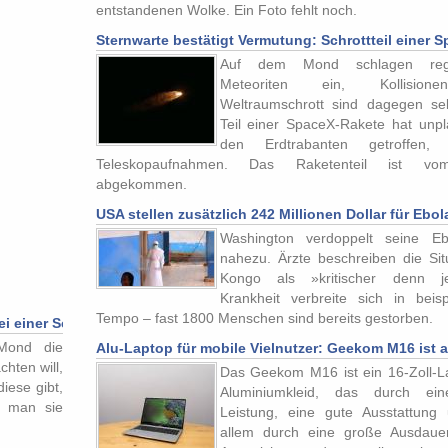
entstandenen Wolke. Ein Foto fehlt noch.
Sternwarte bestätigt Vermutung: Schrottteil einer
Auf dem Mond schlagen reg
Meteoriten ein, Kollision
Weltraumschrott sind dagegen sel
Teil einer SpaceX-Rakete hat unp
den Erdtrabanten getroffen, 
Teleskopaufnahmen. Das Raketenteil ist v
abgekommen.
USA stellen zusätzlich 242 Millionen Dollar für Eb
Washington verdoppelt seine Ebo
nahezu. Ärzte beschreiben die Situ
Kongo als »kritischer denn j
Krankheit verbreite sich in beisp
Tempo – fast 1800 Menschen sind bereits gestorben.
i einer Schutzbrille beachten
Mond die
Alu-Laptop für mobile Vielnutzer: Geekom M16 ist 
hten will,
Das Geekom M16 ist ein 16-Zoll-L
diese gibt,
Aluminiumkleid, das durch ei
b man sie
Leistung, eine gute Ausstattung
allem durch eine große Ausdauer