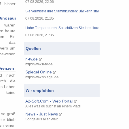
07.08.2026, 22:06
 bisher
Sie vermisste ihre Stammkunden: Bäckerin stattet Senioren-Paar
nosaurier nie winzig klein?
07.08.2026, 21:35
er waren
Hohe Temperaturen: So schützen Sie Ihre Haustiere vor Hitze
en heute
07.08.2026, 21:35
ren. Ein
t das
werb um
Quellen
ebewesen
n-tv.de
http://www.n-tv.de/
 Grenzen in »beispiellosem Tempo«
Spiegel Online
nd nach
http://www.spiegel.de/
urch die
ms Leben
Wir empfehlen
n keine
A2-Soft.Com - Web Portal
Alles was du suchst an einem Platz!
 so groß
News - Just News
ier blieb
Songs aus aller Welt
en einen