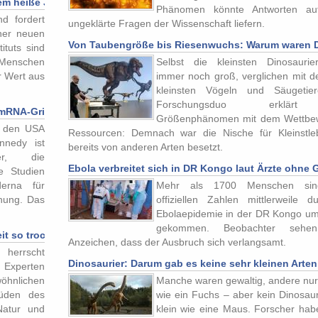
rem heiße Juni-Woche
Phänomen könnte Antworten auf
d fordert
ungeklärte Fragen der Wissenschaft liefern.
ner neuen
Von Taubengröße bis Riesenwuchs: Warum waren Di
ituts sind
 Menschen
Selbst die kleinsten Dinosauri
r Wert aus
immer noch groß, verglichen mit d
kleinsten Vögeln und Säugetie
Forschungsduo erklär
 mRNA-Grippeimpfstoff in USA zugelassen
Größenphänomen mit dem Wettbe
n den USA
Ressourcen: Demnach war die Nische für Kleinstl
nnedy ist
bereits von anderen Arten besetzt.
er, die
Ebola verbreitet sich in DR Kongo laut Ärzte ohne
he Studien
erna für
Mehr als 1700 Menschen si
inung. Das
offiziellen Zahlen mittlerweile d
Ebolaepidemie in der DR Kongo u
gekommen. Beobachter sehe
it so trocken in Deutschland?
Anzeichen, dass der Ausbruch sich verlangsamt.
 herrscht
Dinosaurier: Darum gab es keine sehr kleinen Arten
 Experten
öhnlichen
Manche waren gewaltig, andere nur
Süden des
wie ein Fuchs – aber kein Dinosaur
Natur und
klein wie eine Maus. Forscher hab