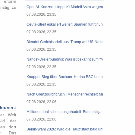
 enorm
nstig zu
OpenAI: Konzern stoppt KI-Modell Astra wegen Cyber-Sicherheit
07.08.2026, 23:35
Ceuta-Streit eskaliert weiter: Spanien führt nun seinerseits Grenzkon
07.08.2026, 22:35
Blendet Gerichtsurteil aus: Trump will US-Notenbank-Vorständin w
07.08.2026, 22:35
Nahost-Dreierbündnis: Was ist bekannt zum "Mekka Verteidigungs
07.08.2026, 22:35
Knapper Sieg über Bochum: Hertha BSC beendet seine Horror-Seri
07.08.2026, 22:35
Nach Grenzdurchbruch : Menschenrechtler: Mehr als 140 Tote be
07.08.2026, 22:06
kturen auf der Sonne entdeckt
Millionendeal schon ausgehadelt: Bundesliga-Transfer platzt we
der Welt
07.08.2026, 22:06
ild der
den dort
Berlin-Wahl 2026: Wird die Hauptstadt bald unregierbar?
ar. Das