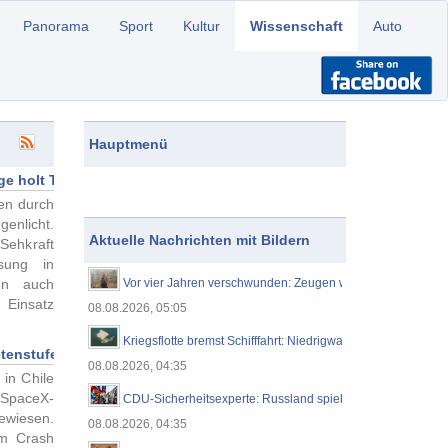
Panorama
Sport
Kultur
Wissenschaft
Auto
Hauptmenü
e holt Teil der Sehkraft zurück
ren durch
genlicht.
Aktuelle Nachrichten mit Bildern
 Sehkraft
sung in
un auch
Vor vier Jahren verschwunden: Zeugen wollen vermisste F
 Einsatz
08.08.2026, 05:05
Kriegsflotte bremst Schifffahrt: Niedrigwasser legt Nazi-Wra
tenstufe auf Mond
08.08.2026, 04:35
in Chile
 SpaceX-
CDU-Sicherheitsexperte: Russland spielt Spiel ohne Regel
ewiesen.
08.08.2026, 04:35
im Crash