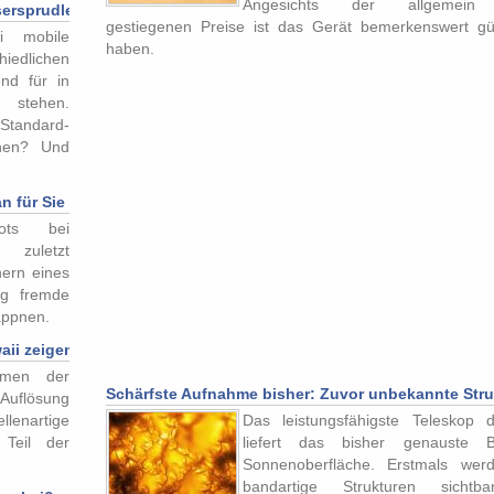
Angesichts der allgemein
rsprudler ist prickelnd gut?
gestiegenen Preise ist das Gerät bemerkenswert gü
ei mobile
haben.
iedlichen
end für in
e stehen.
tandard-
onen? Und
 für Sie bedrohlich ist und was nicht
ots bei
, zuletzt
ern eines
ung fremde
appnen.
ii zeigen Wirbel auf Sonnenoberfläche
hmen der
Schärfste Aufnahme bisher: Zuvor unbekannte Stru
Auflösung
lenartige
Das leistungsfähigste Teleskop 
 Teil der
liefert das bisher genauste B
Sonnenoberfläche. Erstmals wer
bandartige Strukturen sichtb