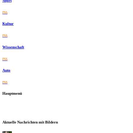
Sport
rss
Kultur
rss
Wissenschaft
rss
Auto
rss
Hauptmenü
Aktuelle Nachrichten mit Bildern