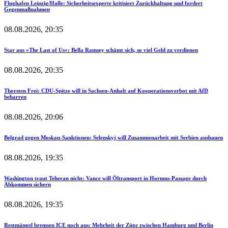
Flughafen Leipzig/Halle: Sicherheitsexperte kritisiert Zurückhaltung und fordert
Gegenmaßnahmen
08.08.2026, 20:35
Star aus »The Last of Us«: Bella Ramsey schämt sich, so viel Geld zu verdienen
08.08.2026, 20:35
Thorsten Frei: CDU-Spitze will in Sachsen-Anhalt auf Kooperationsverbot mit AfD
beharren
08.08.2026, 20:06
Belgrad gegen Moskau-Sanktionen: Selenskyj will Zusammenarbeit mit Serbien ausbauen
08.08.2026, 19:35
Washington traut Teheran nicht: Vance will Öltransport in Hormus-Passage durch
Abkommen sichern
08.08.2026, 19:35
Restmängel bremsen ICE noch aus: Mehrheit der Züge zwischen Hamburg und Berlin