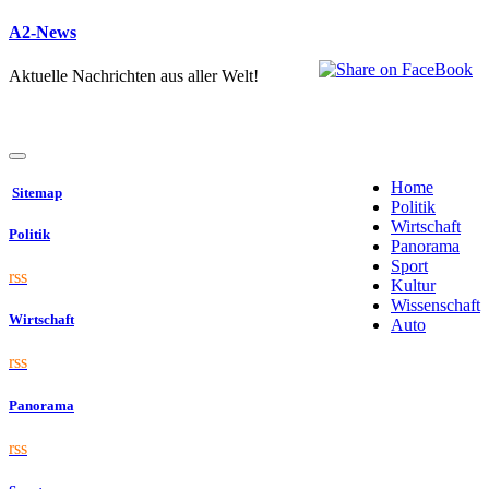
A2-News
Aktuelle Nachrichten aus aller Welt!
Home
Sitemap
Politik
Wirtschaft
Politik
Panorama
Sport
rss
Kultur
Wissenschaft
Wirtschaft
Auto
rss
Panorama
rss