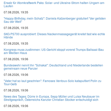
Ersatz für Atomkraftwerk Paks: Solar- und Ukraine-Strom halten Ungarn am
Laufen
07.08.2026, 19:35
"Happy Birthday, mein Schatz": Daniela Katzenberger gratuliert "der geilsten
Sau der Welt"
07.08.2026, 19:35
SKG PS700 ausprobiert: Dieses Nackenmassagegerät knetet fast wie echte
Hände
07.08.2026, 19:35
Kongress muss zustimmen: US-Gericht stoppt vorerst Trumps Ballsaal-Bau
am Weißen Haus
07.08.2026, 19:06
Bundeswehr nennt ihn "Schakal": Deutschland und Niederlande bestellen
gemeinsam neue Panzer
07.08.2026, 19:06
"Vater hat so laut geschrien": Famoses Ventoux-Solo katapultiert Polin zu
Tour-Gelb
07.08.2026, 19:06
News des Tages: Dürre in Europa, Sepp Müller und Luisa Neubauer im
Streitgespräch, Österreichs Kanzler Christian Stocker entschuldigt sich
07.08.2026, 19:06