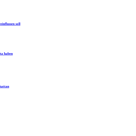
influssen soll
uta haben
hattan