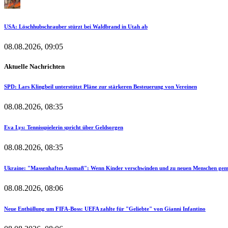
USA: Löschhubschrauber stürzt bei Waldbrand in Utah ab
08.08.2026, 09:05
Aktuelle Nachrichten
SPD: Lars Klingbeil unterstützt Pläne zur stärkeren Besteuerung von Vereinen
08.08.2026, 08:35
Eva Lys: Tennisspielerin spricht über Geldsorgen
08.08.2026, 08:35
Ukraine: "Massenhaftes Ausmaß": Wenn Kinder verschwinden und zu neuen Menschen ge
08.08.2026, 08:06
Neue Enthüllung um FIFA-Boss: UEFA zahlte für "Geliebte" von Gianni Infantino