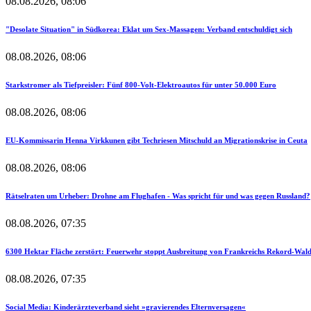
08.08.2026, 08:06
"Desolate Situation" in Südkorea: Eklat um Sex-Massagen: Verband entschuldigt sich
08.08.2026, 08:06
Starkstromer als Tiefpreisler: Fünf 800-Volt-Elektroautos für unter 50.000 Euro
08.08.2026, 08:06
EU-Kommissarin Henna Virkkunen gibt Techriesen Mitschuld an Migrationskrise in Ceuta
08.08.2026, 08:06
Rätselraten um Urheber: Drohne am Flughafen - Was spricht für und was gegen Russland?
08.08.2026, 07:35
6300 Hektar Fläche zerstört: Feuerwehr stoppt Ausbreitung von Frankreichs Rekord-Wal
08.08.2026, 07:35
Social Media: Kinderärzteverband sieht »gravierendes Elternversagen«