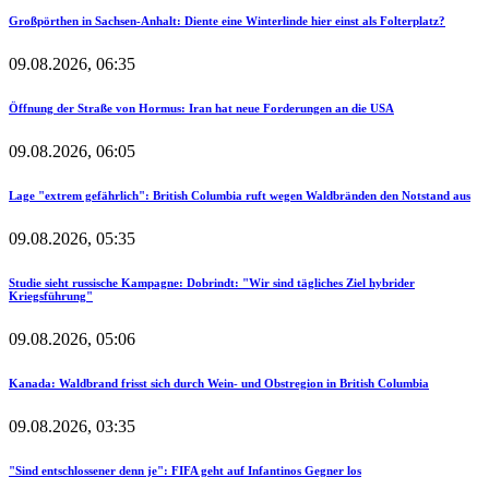
Großpörthen in Sachsen-Anhalt: Diente eine Winterlinde hier einst als Folterplatz?
09.08.2026, 06:35
Öffnung der Straße von Hormus: Iran hat neue Forderungen an die USA
09.08.2026, 06:05
Lage "extrem gefährlich": British Columbia ruft wegen Waldbränden den Notstand aus
09.08.2026, 05:35
Studie sieht russische Kampagne: Dobrindt: "Wir sind tägliches Ziel hybrider
Kriegsführung"
09.08.2026, 05:06
Kanada: Waldbrand frisst sich durch Wein- und Obstregion in British Columbia
09.08.2026, 03:35
"Sind entschlossener denn je": FIFA geht auf Infantinos Gegner los